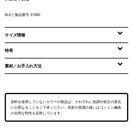
BLK
Black
| 製品番号 37880
サイズ情報
特長
素材／お手入れ方法
染料を使用していないカラーの製品は、それぞれに色調や斑文の度合
いが異なることをご了承ください。色彩や質感の違いはコットン繊維
の自然な特性を反映しています。