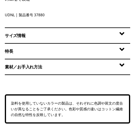
UDNL
Undyed Natural
| 製品番号 37880
サイズ情報
特長
素材／お手入れ方法
染料を使用していないカラーの製品は、それぞれに色調や斑文の度合
いが異なることをご了承ください。色彩や質感の違いはコットン繊維
の自然な特性を反映しています。