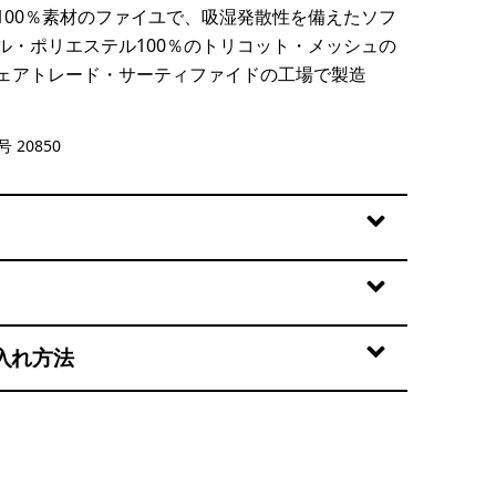
100％素材のファイユで、吸湿発散性を備えたソフ
ル・ポリエステル100％のトリコット・メッシュの
ェアトレード・サーティファイドの工場で製造
d Stone
 20850
入れ方法