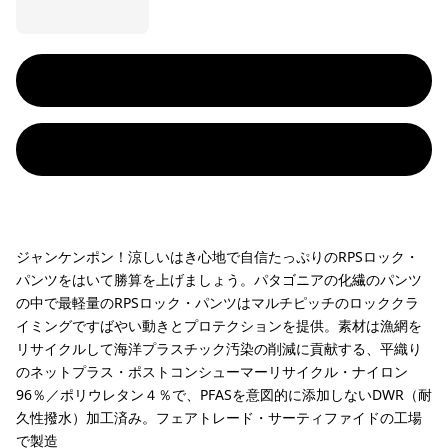
ジャンケンポン！涼しいはき心地で自信たっぷりのRPSロック・
パンツをはいて勝算を上げましょう。パタゴニアの化繊のパンツ
の中で最軽量のRPSロック・パンツはマルチピッチのロッククラ
イミングですばやい動きとプロテクションを提供。素材は漁網を
リサイクルして海洋プラスチック汚染の削減に貢献する、平織り
のネットプラス・ポストコンシューマーリサイクル・ナイロン
96％／ポリウレタン４％で、PFASを意図的に添加しないDWR（耐
久性撥水）加工済み。フェアトレード・サーティファイドの工場
で製造