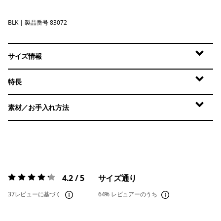
BLK
Black
| 製品番号 83072
サイズ情報
特長
素材／お手入れ方法
4.2 / 5
サイズ通り
評価:
4.2 / 5
37レビューに基づく
64%
レビュアーのうち