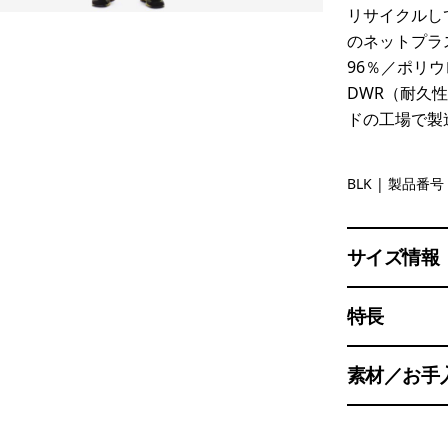
リサイクルし
のネットプラ
96％／ポリ
DWR（耐久
ドの工場で製
Black
BLK
| 製品番号 
サイズ情報
特長
素材／お手