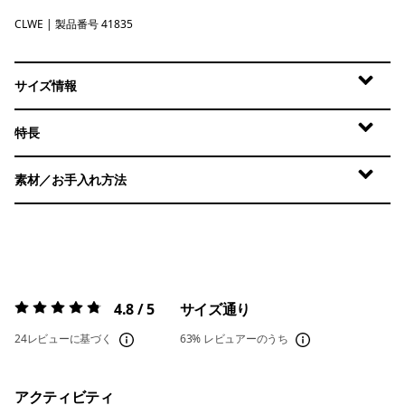
CLWE
Coastal Edge: Weathered Stone
| 製品番号 41835
サイズ情報
特長
素材／お手入れ方法
4.8 / 5
サイズ通り
評価:
4.8 / 5
24レビューに基づく
63%
レビュアーのうち
アクティビティ