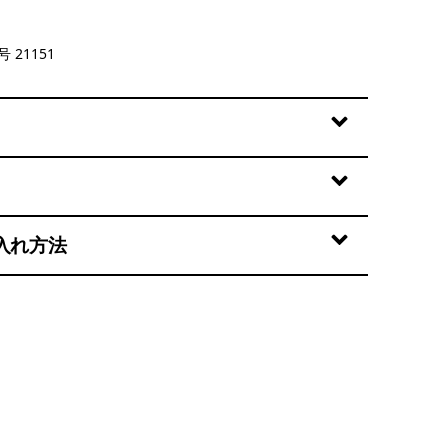
lue
 21151
入れ方法