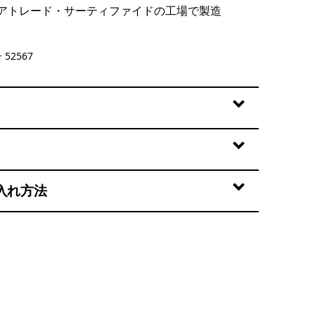
アトレード・サーティファイドの工場で製造
b: Hot Ember
52567
入れ方法