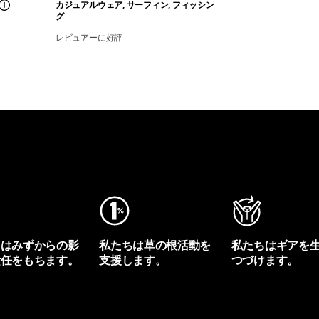
カジュアルウェア, サーフィン, フィッシン
グ
レビュアーに好評
ちはみずからの影
私たちは草の根活動を
私たちはギアを
責任をもちます。
支援します。
つづけます。
プリントを見る
アクティビズムを見る
Worn Wearを見る