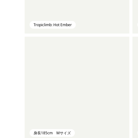
Tropiclimb: Hot Ember
身長185cm Mサイズ