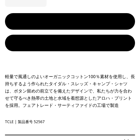
軽量で風通しのよいオーガニックコットン100％素材を使用し、長
持ちするよう作られたタイダル・スレッズ・キャンプ・シャツ
は、ボタン留めの前立てを備えたデザインで、私たちが力を合わ
せて守るべき熱帯の土地と水域を着想源としたアロハ・プリント
を採用。フェアトレード・サーティファイドの工場で製造
TCLE
Tropiclimb: Hot Ember
| 製品番号 52567