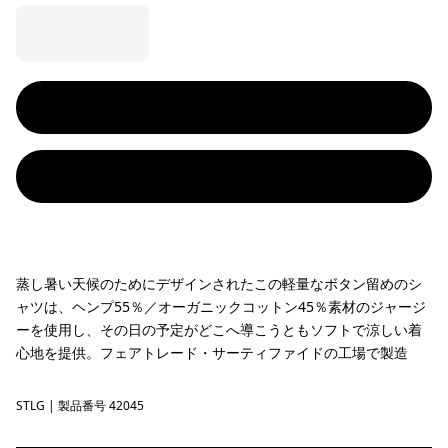
蒸し暑い天候のためにデザインされたこの軽量なボタン留めのシ
ャツは、ヘンプ55％／オーガニックコットン45％素材のジャージ
ーを使用し、その日の予定がどこへ導こうともソフトで涼しい着
心地を提供。フェアトレード・サーティファイドの工場で製造
STLG
Steps: Lichen Green
| 製品番号 42045