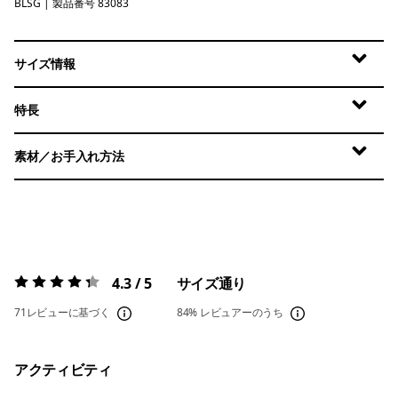
BLSG
Blue Sage
| 製品番号 83083
サイズ情報
特長
素材／お手入れ方法
4.3 / 5
サイズ通り
評価:
4.3 / 5
71レビューに基づく
84%
レビュアーのうち
アクティビティ