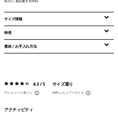
BLSG
Blue Sage
| 製品番号 83083
サイズ情報
特長
素材／お手入れ方法
4.3 / 5
サイズ通り
評価:
4.3 / 5
71レビューに基づく
84%
レビュアーのうち
アクティビティ