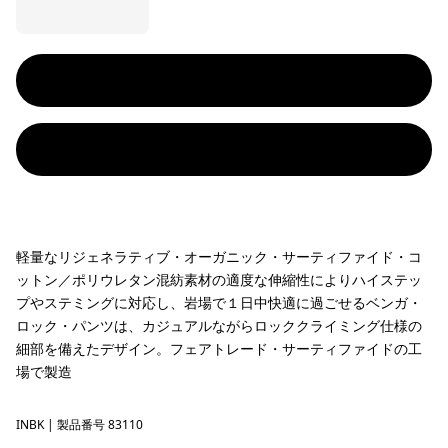
軽量なリジェネラティブ・オーガニック・サーティファイド・コ
ットン／ポリウレタン混紡素材の適度な伸縮性によりハイステッ
プやステミングに対応し、岩場で１日中快適に過ごせるベンガ・
ロック・パンツは、カジュアルながらロッククライミング仕様の
細部を備えたデザイン。フェアトレード・サーティファイドの工
場で製造
INBK
Ink Black
| 製品番号 83110