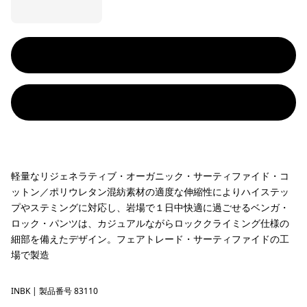
軽量なリジェネラティブ・オーガニック・サーティファイド・コ
ットン／ポリウレタン混紡素材の適度な伸縮性によりハイステッ
プやステミングに対応し、岩場で１日中快適に過ごせるベンガ・
ロック・パンツは、カジュアルながらロッククライミング仕様の
細部を備えたデザイン。フェアトレード・サーティファイドの工
場で製造
INBK
Ink Black
| 製品番号 83110