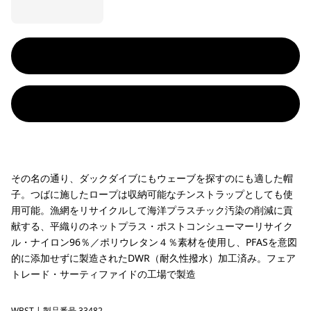
その名の通り、ダックダイブにもウェーブを探すのにも適した帽
子。つばに施したロープは収納可能なチンストラップとしても使
用可能。漁網をリサイクルして海洋プラスチック汚染の削減に貢
献する、平織りのネットプラス・ポストコンシューマーリサイク
ル・ナイロン96％／ポリウレタン４％素材を使用し、PFASを意図
的に添加せずに製造されたDWR（耐久性撥水）加工済み。フェア
トレード・サーティファイドの工場で製造
WBST
| 製品番号 33482