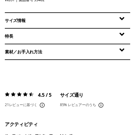
Water People Banner: Weathered Stone
サイズ情報
特長
素材／お手入れ方法
4.5 / 5
サイズ通り
評価:
4.5 / 5
21レビューに基づく
85%
レビュアーのうち
アクティビティ