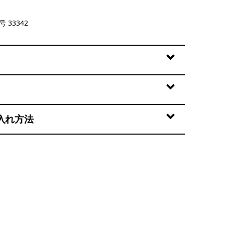
Green
 33342
入れ方法