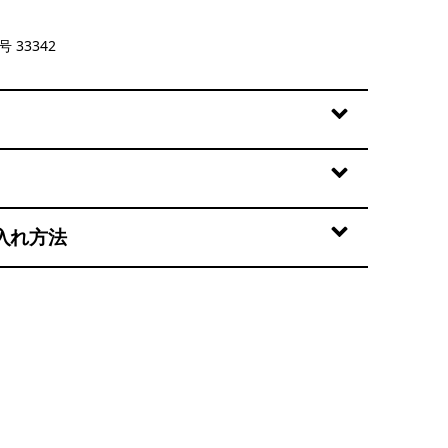
Green
 33342
入れ方法