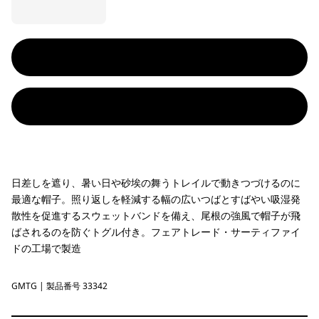
日差しを遮り、暑い日や砂埃の舞うトレイルで動きつづけるのに
最適な帽子。照り返しを軽減する幅の広いつばとすばやい吸湿発
散性を促進するスウェットバンドを備え、尾根の強風で帽子が飛
ばされるのを防ぐトグル付き。フェアトレード・サーティファイ
ドの工場で製造
GMTG
Gumtree Green
| 製品番号 33342