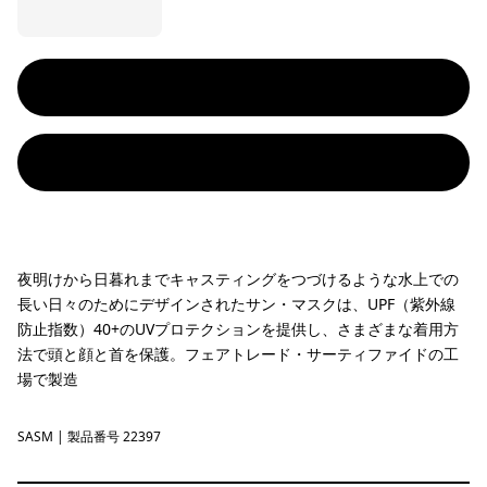
夜明けから日暮れまでキャスティングをつづけるような水上での
長い日々のためにデザインされたサン・マスクは、UPF（紫外線
防止指数）40+のUVプロテクションを提供し、さまざまな着用方
法で頭と顔と首を保護。フェアトレード・サーティファイドの工
場で製造
SASM
Sastrugi: Summit Blue
| 製品番号 22397