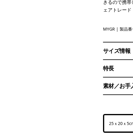
きるので携帯
ェアトレード
May Grey
MYGR
| 製品番号
サイズ情報
特長
素材／お手
25ｘ20ｘ5c