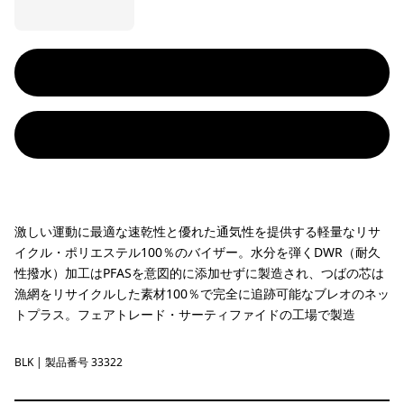
激しい運動に最適な速乾性と優れた通気性を提供する軽量なリサ
イクル・ポリエステル100％のバイザー。水分を弾くDWR（耐久
性撥水）加工はPFASを意図的に添加せずに製造され、つばの芯は
漁網をリサイクルした素材100％で完全に追跡可能なブレオのネッ
トプラス。フェアトレード・サーティファイドの工場で製造
BLK
Black
| 製品番号 33322