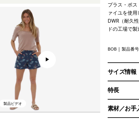
プラス・ポス
ァイユを使用
DWR（耐久
ドの工場で製
Black w/B
BOB
| 製品番号 
サイズ情報
特長
製品ビデオ
素材／お手