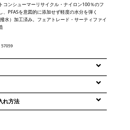
トコンシューマーリサイクル・ナイロン100％のフ
し、PFASを意図的に添加せず軽度の水分を弾く
性撥水）加工済み。フェアトレード・サーティファイ
造
lack
57059
入れ方法