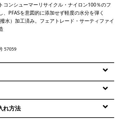
トコンシューマーリサイクル・ナイロン100％のフ
し、PFASを意図的に添加せず軽度の水分を弾く
性撥水）加工済み。フェアトレード・サーティファイ
造
 Blue Sage
 57059
入れ方法