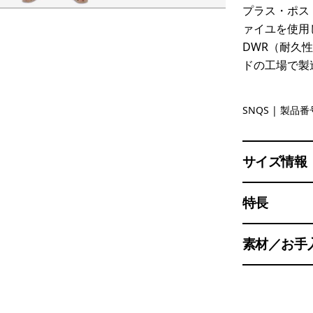
プラス・ポス
ァイユを使用
DWR（耐久
ドの工場で製
Sun Quilt:
SNQS
| 製品番号
サイズ情報
特長
素材／お手