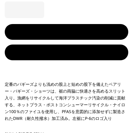
定番のバギーズよりも浅めの股上と短めの股下を備えたベアリ
ー・バギーズ・ショーツは、裾の両脇に快適さを高めるスリット
入り。漁網をリサイクルして海洋プラスチック汚染の削減に貢献
する、ネットプラス・ポストコンシューマーリサイクル・ナイロ
ン100％のファイユを使用し、PFASを意図的に添加せずに製造さ
れたDWR（耐久性撥水）加工済み。左裾にP-6のロゴ入り