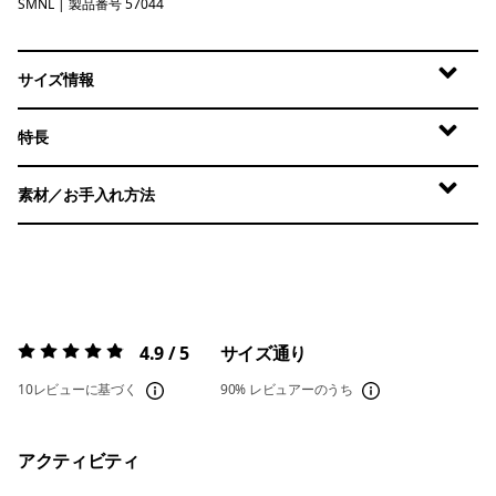
SMNL
Small Sunshine: Natural
| 製品番号 57044
サイズ情報
特長
素材／お手入れ方法
4.9 / 5
サイズ通り
評価:
4.9 / 5
10レビューに基づく
90%
レビュアーのうち
アクティビティ