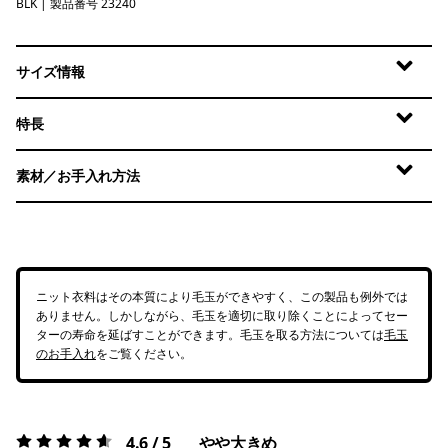
BLK
Black
| 製品番号 23240
サイズ情報
特長
素材／お手入れ方法
ニット衣料はその本質により毛玉ができやすく、この製品も例外では
ありません。しかしながら、毛玉を適切に取り除くことによってセー
ターの寿命を延ばすことができます。毛玉を取る方法については
毛玉
のお手入れ
をご覧ください。
4.6 / 5
やや大きめ
評価:
4.6 / 5