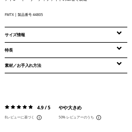
FMTX
Fuzzy Mauve - Moonrise Taupe X-Dye
| 製品番号 44805
サイズ情報
特長
素材／お手入れ方法
4.9 / 5
やや大きめ
評価:
4.9 / 5
8レビューに基づく
50%
レビュアーのうち