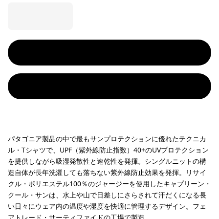
パタゴニア製品の中で最もサンプロテクションに優れたテクニカ
ル・Tシャツで、UPF（紫外線防止指数）40+のUVプロテクション
を提供しながら吸湿発散性と速乾性を発揮。シングルニットの構
造自体が長年洗濯しても落ちない紫外線防止効果を発揮。リサイ
クル・ポリエステル100％のジャージーを使用したキャプリーン・
クール・サンは、水上や山で日差しにさらされて汗だくになる長
い日々にウェア内の温度や湿度を快適に管理するデザイン。フェ
アトレード・サーティファイドの工場で製造