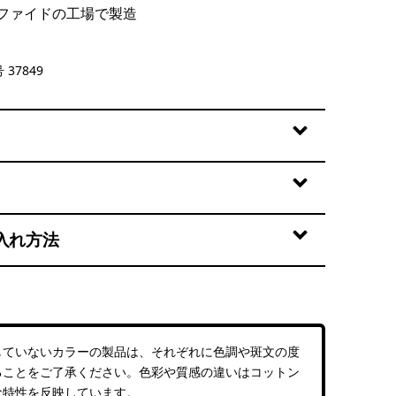
ファイドの工場で製造
et
 37849
入れ方法
していないカラーの製品は、それぞれに色調や斑文の度
ることをご了承ください。色彩や質感の違いはコットン
な特性を反映しています。