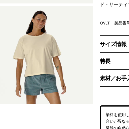
ド・サーティ
Quiet Viol
QVLT
| 製品番号
サイズ情報
特長
素材／お手
染料を使用
合いが異な
繊維の自然