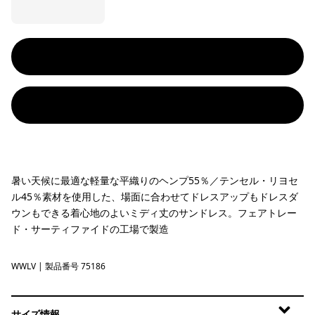
暑い天候に最適な軽量な平織りのヘンプ55％／テンセル・リヨセ
ル45％素材を使用した、場面に合わせてドレスアップもドレスダ
ウンもできる着心地のよいミディ丈のサンドレス。フェアトレー
ド・サーティファイドの工場で製造
WWLV
Whole Weave: Light Violet
| 製品番号 75186
サイズ情報