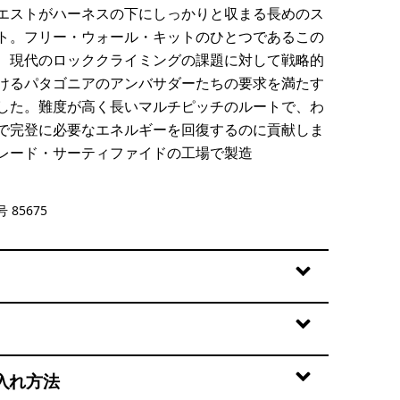
エストがハーネスの下にしっかりと収まる長めのス
ト。フリー・ウォール・キットのひとつであるこの
、現代のロッククライミングの課題に対して戦略的
けるパタゴニアのアンバサダーたちの要求を満たす
した。難度が高く長いマルチピッチのルートで、わ
で完登に必要なエネルギーを回復するのに貢献しま
レード・サーティファイドの工場で製造
en
 85675
入れ方法