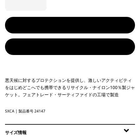
悪天候に対するプロテクションを提供し、激しいアクティビティ
をはじめどこへでも携帯できるリサイクル・ナイロン100％製ジャ
ケット。フェアトレード・サーティファイドの工場で製造
SXCA
Saxifrage: Canopy Green
| 製品番号 24147
サイズ情報