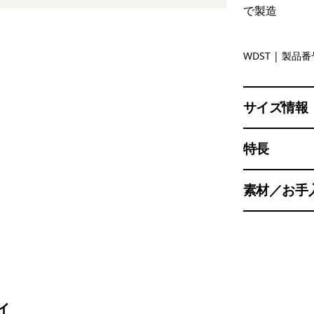
で製造
Windowpa
WDST
| 製品番号
サイズ情報
特長
素材／お手
ィ