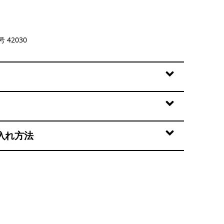
ne Dobby: Weathered Stone
 42030
入れ方法