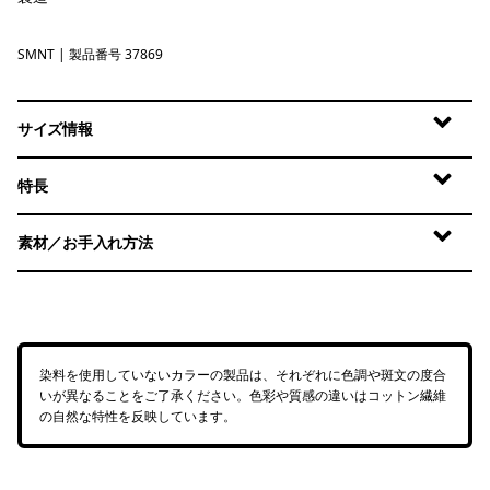
SMNT
Smolder Blue: Moon Tripper
| 製品番号 37869
サイズ情報
特長
素材／お手入れ方法
染料を使用していないカラーの製品は、それぞれに色調や斑文の度合
いが異なることをご了承ください。色彩や質感の違いはコットン繊維
の自然な特性を反映しています。