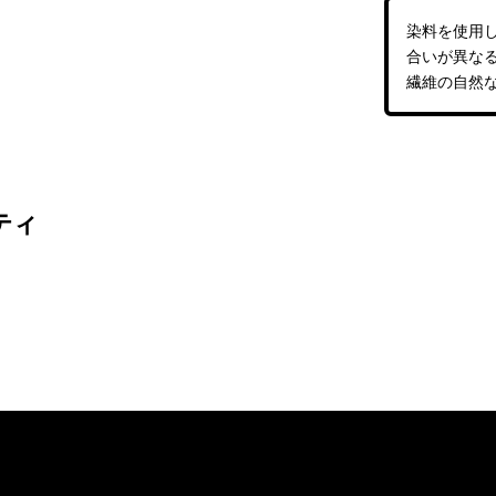
染料を使用
合いが異な
繊維の自然
ティ