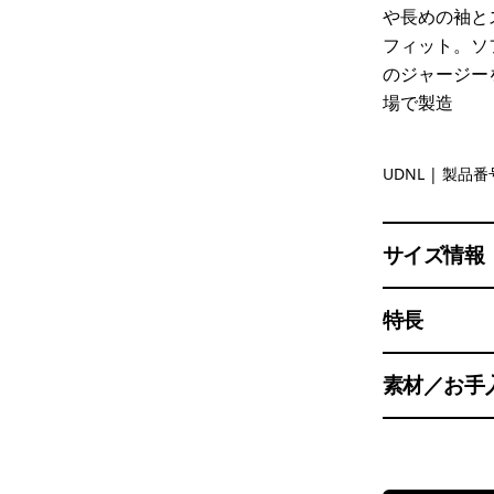
や長めの袖と
フィット。ソ
のジャージー
場で製造
Undyed Na
UDNL
| 製品番号
サイズ情報
特長
素材／お手