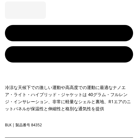
冷涼な天候下での激しい運動や高高度での運動に最適なナノエ
ア・ライト・ハイブリッド・ジャケットは 40グラム・フルレン
ジ・インサレーション、非常に軽量なシェルと裏地、R1エアのニ
ットパネルが保温性と伸縮性と格別な通気性を提供
BLK
Black
| 製品番号 84352