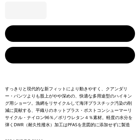
すっきりと現代的な新フィットにより動きやすく、クアンダリ
ー・パンツよりも股上がやや深めの、快適な多用途型のハイキン
グ用ショーツ。漁網をリサイクルして海洋プラスチック汚染の削
減に貢献する、平織りのネットプラス・ポストコンシューマーリ
サイクル・ナイロン96％／ポリウレタン４％素材。軽度の水分を
弾くDWR（耐久性撥水）加工はPFASを意図的に添加せずに製造