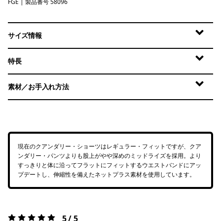
FGE
Forge Grey
| 製品番号 58096
サイズ情報
特長
素材／お手入れ方法
現在のクアンダリー・ショーツはレギュラー・フィットですが、クア
ンダリー・パンツよりも股上がやや深めのミッドライズを採用。より
すっきりと体に沿ってフラットにフィットするウエストバンドにアッ
プデートし、伸縮性を備えたネットプラス素材を使用しています。
5 / 5
評価:
5 / 5