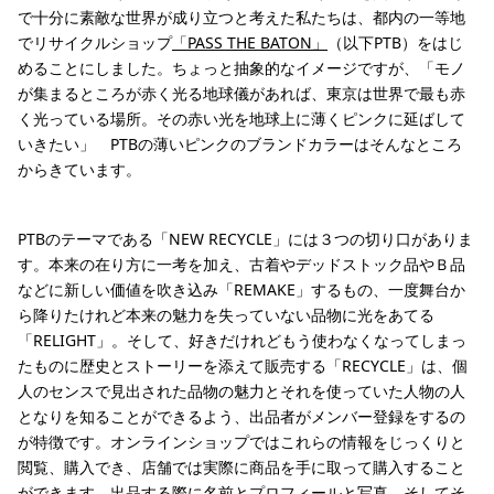
で十分に素敵な世界が成り立つと考えた私たちは、都内の一等地
でリサイクルショップ
「PASS THE BATON」
（以下PTB）をはじ
めることにしました。ちょっと抽象的なイメージですが、「モノ
が集まるところが赤く光る地球儀があれば、東京は世界で最も赤
く光っている場所。その赤い光を地球上に薄くピンクに延ばして
いきたい」 PTBの薄いピンクのブランドカラーはそんなところ
からきています。
PTBのテーマである「NEW RECYCLE」には３つの切り口がありま
す。本来の在り方に一考を加え、古着やデッドストック品やＢ品
などに新しい価値を吹き込み「REMAKE」するもの、一度舞台か
ら降りたけれど本来の魅力を失っていない品物に光をあてる
「RELIGHT」。そして、好きだけれどもう使わなくなってしまっ
たものに歴史とストーリーを添えて販売する「RECYCLE」は、個
人のセンスで見出された品物の魅力とそれを使っていた人物の人
となりを知ることができるよう、出品者がメンバー登録をするの
が特徴です。オンラインショップではこれらの情報をじっくりと
閲覧、購入でき、店舗では実際に商品を手に取って購入すること
ができます。出品する際に名前とプロフィールと写真、そしてそ