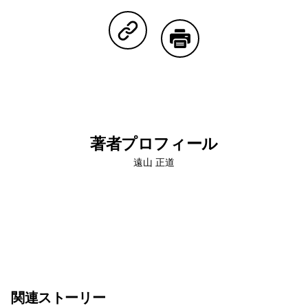
Facebookで共有する
Lineで共有する
Pinterestで共有する
Twitterで共有する
Emailで
Copy Linkで共有する
印刷する
著者プロフィール
遠山 正道
関連ストーリー