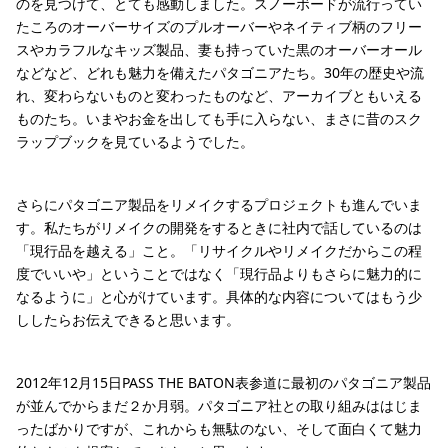
のを見つけて、とても感動しました。スノーボードが流行ってい
たころのオーバーサイズのプルオーバーやネイティブ柄のフリー
スやカラフルなキッズ製品、妻も持っていた黒のオーバーオール
などなど、どれも魅力を備えたパタゴニアたち。30年の歴史や流
れ、変わらないものと変わったものなど、アーカイブともいえる
ものたち。いまやお金を出しても手に入らない、まさに昔のスク
ラップブックを見ているようでした。
さらにパタゴニア製品をリメイクするプロジェクトも進んでいま
す。私たちがリメイクの開発をするときに社内で話しているのは
「現行品を越える」こと。「リサイクルやリメイクだからこの程
度でいいや」ということではなく「現行品よりもさらに魅力的に
なるように」と心がけています。具体的な内容についてはもう少
ししたらお伝えできると思います。
2012年12月15日PASS THE BATON表参道に最初のパタゴニア製品
が並んでからまだ２か月弱。パタゴニア社との取り組みははじま
ったばかりですが、これからも無駄のない、そして面白くて魅力