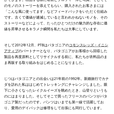
のモノのストーリーを添えてもらい、購入されたお客さまには
「こんな風に使ってます」などフィードバックをいただく仕組み
です。古くて価値が逓減していると言われかねないモノを、その
ストーリーなどによって、たったひとつだけの魅力的な存在に価
値を昇華させるキラメク瞬間を私たちは大事にしています。
そして2012年12月、PTBはパタゴニアの
コモンスレッズ・イニシ
アティブ
のパートナーとなり、パタゴニアがお客様から回収した
製品を再度原料としてリサイクルする前に、私たちが衣料品のま
ま再販する取り組みをはじめることになりました。
じつはパタゴニアとの出会いは21年前の1992年。新婚旅行でカナ
ダを訪れた私ははじめてトレッキングにチャレンジしました。眼
下に小さくなったレイクルイーズを眺めたとき、山登りというも
のにはまりました。そしてそこで買ったフリースのパンツがパタ
ゴニア製だったのです。パンツはいまでも第一線で活躍してお
り、愛用のデイパックは修理をして出張にも同行しています。