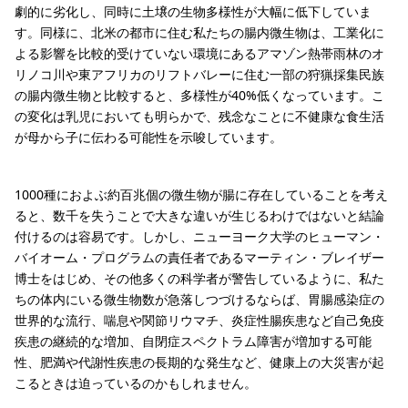
劇的に劣化し、同時に土壌の生物多様性が大幅に低下していま
す。同様に、北米の都市に住む私たちの腸内微生物は、工業化に
よる影響を比較的受けていない環境にあるアマゾン熱帯雨林のオ
リノコ川や東アフリカのリフトバレーに住む一部の狩猟採集民族
の腸内微生物と比較すると、多様性が40%低くなっています。こ
の変化は乳児においても明らかで、残念なことに不健康な食生活
が母から子に伝わる可能性を示唆しています。
1000種におよぶ約百兆個の微生物が腸に存在していることを考え
ると、数千を失うことで大きな違いが生じるわけではないと結論
付けるのは容易です。しかし、ニューヨーク大学のヒューマン・
バイオーム・プログラムの責任者であるマーティン・ブレイザー
博士をはじめ、その他多くの科学者が警告しているように、私た
ちの体内にいる微生物数が急落しつづけるならば、胃腸感染症の
世界的な流行、喘息や関節リウマチ、炎症性腸疾患など自己免疫
疾患の継続的な増加、自閉症スペクトラム障害が増加する可能
性、肥満や代謝性疾患の長期的な発生など、健康上の大災害が起
こるときは迫っているのかもしれません。