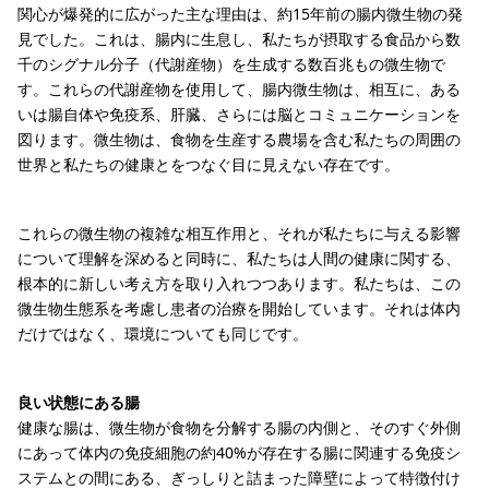
関心が爆発的に広がった主な理由は、約15年前の腸内微生物の発
見でした。これは、腸内に生息し、私たちが摂取する食品から数
千のシグナル分子（代謝産物）を生成する数百兆もの微生物で
す。これらの代謝産物を使用して、腸内微生物は、相互に、ある
いは腸自体や免疫系、肝臓、さらには脳とコミュニケーションを
図ります。微生物は、食物を生産する農場を含む私たちの周囲の
世界と私たちの健康とをつなぐ目に見えない存在です。
これらの微生物の複雑な相互作用と、それが私たちに与える影響
について理解を深めると同時に、私たちは人間の健康に関する、
根本的に新しい考え方を取り入れつつあります。私たちは、この
微生物生態系を考慮し患者の治療を開始しています。それは体内
だけではなく、環境についても同じです。
良い状態にある腸
健康な腸は、微生物が食物を分解する腸の内側と、そのすぐ外側
にあって体内の免疫細胞の約40%が存在する腸に関連する免疫シ
ステムとの間にある、ぎっしりと詰まった障壁によって特徴付け