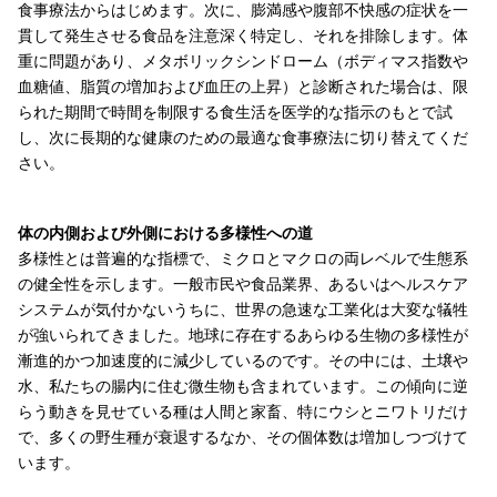
食事療法からはじめます。次に、膨満感や腹部不快感の症状を一
貫して発生させる食品を注意深く特定し、それを排除します。体
重に問題があり、メタボリックシンドローム（ボディマス指数や
血糖値、脂質の増加および血圧の上昇）と診断された場合は、限
られた期間で時間を制限する食生活を医学的な指示のもとで試
し、次に長期的な健康のための最適な食事療法に切り替えてくだ
さい。
体の内側および外側における多様性への道
多様性とは普遍的な指標で、ミクロとマクロの両レベルで生態系
の健全性を示します。一般市民や食品業界、あるいはヘルスケア
システムが気付かないうちに、世界の急速な工業化は大変な犠牲
が強いられてきました。地球に存在するあらゆる生物の多様性が
漸進的かつ加速度的に減少しているのです。その中には、土壌や
水、私たちの腸内に住む微生物も含まれています。この傾向に逆
らう動きを見せている種は人間と家畜、特にウシとニワトリだけ
で、多くの野生種が衰退するなか、その個体数は増加しつづけて
います。