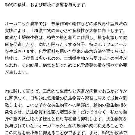
動物の福祉、および環境に影響を与えます。
オーガニック農業では、被覆作物や輪作などの環境再生型農法の
実践により、土壌微生物の豊かさや多様性が大幅に向上します。
健康な土壌微生物は、植物の根と相互に作用し、根を刺激して健
康を促進したり、病気と闘ったりする分子、特にポリフェノール
を生成させます。化学肥料を用いた従来の栽培方法で育てられた
植物は、収穫量は多いものの、土壌微生物から受けるこの刺激が
失われ、その結果、病気を防ぐために化学農薬の量を増やす必要
が生じます。
肉に関して言えば、工業的な生産だと家畜が病気であるかどうか
に関係なく、日常的に低用量の抗生物質を家畜に与えて成長を刺
激します。このひそかな抗生物質への曝露は、動物の微生物相を
変化させ、抗生物質耐性菌の増殖を招くだけではなく、私たち自
身の腸内微生物の多様性と相対存在量も抑制します。抗生物質を
投与されていないオーガニック生産の動物の肉に変えることで、
この問題を最小限に抑えることができます。また、動物が牧草で