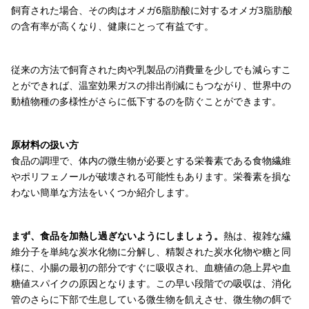
飼育された場合、その肉はオメガ6脂肪酸に対するオメガ3脂肪酸
の含有率が高くなり、健康にとって有益です。
従来の方法で飼育された肉や乳製品の消費量を少しでも減らすこ
とができれば、温室効果ガスの排出削減にもつながり、世界中の
動植物種の多様性がさらに低下するのを防ぐことができます。
原材料の扱い方
食品の調理で、体内の微生物が必要とする栄養素である食物繊維
やポリフェノールが破壊される可能性もあります。栄養素を損な
わない簡単な方法をいくつか紹介します。
まず、食品を加熱し過ぎないようにしましょう。
熱は、複雑な繊
維分子を単純な炭水化物に分解し、精製された炭水化物や糖と同
様に、小腸の最初の部分ですぐに吸収され、血糖値の急上昇や血
糖値スパイクの原因となります。この早い段階での吸収は、消化
管のさらに下部で生息している微生物を飢えさせ、微生物の餌で