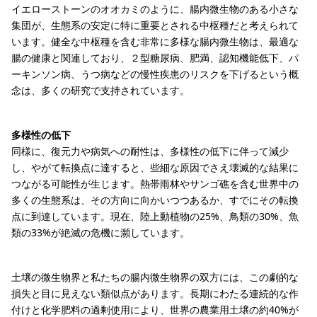
イエローストーンのオオカミのように、腸内微生物のある小さな
集団が、生態系の安定に特に重要とされる中枢種だと考えられて
います。健全な中枢種を含む非常に多様な腸内微生物は、最適な
腸の健康と関連しており、２型糖尿病、肥満、認知機能低下、パ
ーキンソン病、うつ病などの慢性疾患のリスクを下げるという概
念は、多くの研究で支持されています。
多様性の低下
同様に、復元力や病気への耐性は、多様性の低下に伴って減少
し、やがて転換点に達すると、些細な原因でさえ壊滅的な結果に
つながる可能性が生じます。熱帯雨林やサンゴ礁を含む世界中の
多くの生態系は、その方向に向かいつつあるか、すでにその転換
点に到達しています。現在、陸上動植物の25%、鳥類の30%、魚
類の33%が絶滅の危機に瀕しています。
土壌の微生物界と私たちの腸内微生物界の双方には、この劇的な
損失と目に見えない類似点があります。長期にわたる連続的な作
付けと化学肥料の過剰使用により、世界の農業用土壌の約40%が