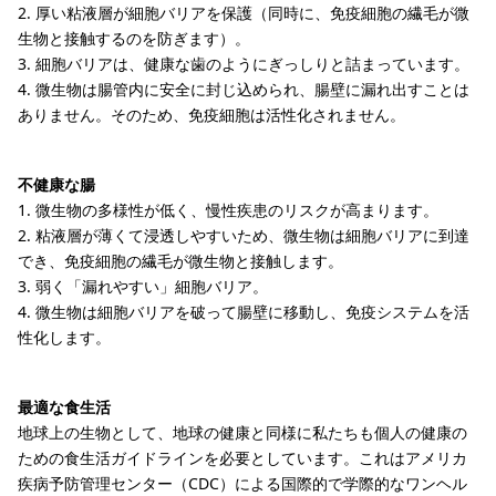
2. 厚い粘液層が細胞バリアを保護（同時に、免疫細胞の繊毛が微
生物と接触するのを防ぎます）。
3. 細胞バリアは、健康な歯のようにぎっしりと詰まっています。
4. 微生物は腸管内に安全に封じ込められ、腸壁に漏れ出すことは
ありません。そのため、免疫細胞は活性化されません。
不健康な腸
1. 微生物の多様性が低く、慢性疾患のリスクが高まります。
2. 粘液層が薄くて浸透しやすいため、微生物は細胞バリアに到達
でき、免疫細胞の繊毛が微生物と接触します。
3. 弱く「漏れやすい」細胞バリア。
4. 微生物は細胞バリアを破って腸壁に移動し、免疫システムを活
性化します。
最適な食生活
地球上の生物として、地球の健康と同様に私たちも個人の健康の
ための食生活ガイドラインを必要としています。これはアメリカ
疾病予防管理センター（CDC）による国際的で学際的なワンヘル