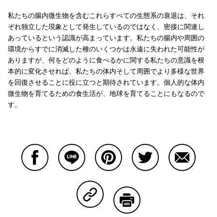
私たちの腸内微生物を含むこれらすべての生態系の衰退は、それ
ぞれ独立した現象として発生しているのではなく、密接に関連し
あっているという認識が高まっています。私たちの腸内や周囲の
環境からすでに消滅した種のいくつかは永遠に失われた可能性が
ありますが、何をどのように食べるかに関する私たちの意識を根
本的に変化させれば、私たちの体内そして周囲でより多様な世界
を回復させることに役に立つと期待されています。個人的な体内
微生物を育てるための食生活が、地球を育てることにもなるので
す。
Facebookで共有する
Lineで共有する
Pinterestで共有する
Twitterで共有する
Emailで
Copy Linkで共有する