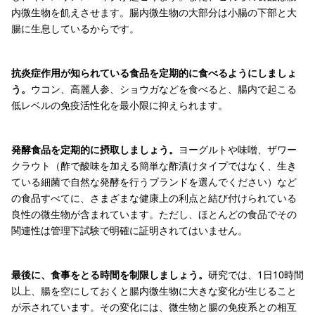
内微生物を飢えさせます。腸内微生物の大部分は小腸の下部と大
腸に生息しているからです。
抗炎症作用が知られている食品を定期的に食べるようにしましょ
う。
ウコン、高麗人参、ショウガなどを食べると、腸内で起こる
低レベルの免疫活性化を最小限に抑えられます。
発酵食品を定期的に摂取しましょう。
ヨーグルトや味噌、ザワー
クラウト（酢で酸味を加える簡単な酢漬けタイプではなく、生き
ている細菌で自然な発酵を行うブランドを選んでください）など
の食品すべてに、さまざまな健康上の利点と結び付けられている
良性の微生物が含まれています。ただし、ほとんどの食品でその
関連性は管理下試験で明確に証明されてはいません。
最後に、食事をとる時間を制限しましょう。
研究では、1日10時間
以上、腸を空にしておくと腸内微生物に大きな変化が生じること
が示されています。その変化には、微生物と腸の免疫系との相互