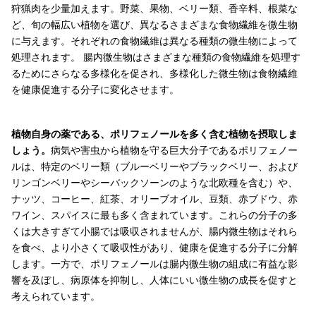
狩猟肉を少量加えます。野菜、果物、ベリー類、香辛料、根菜な
ど、旬の幅広い植物を選び、異なるさまざまな食物繊維を微生物
に与えます。それぞれの食物繊維は異なる種類の微生物によって
処理されます。 腸内微生物はさまざまな種類の食物繊維を処理す
るためにさらなる多様化を促され、多様化した微生物は食物繊維
を健康促進する分子に変化させます。
植物自身の薬である、ポリフェノールを多く含む植物を摂取しま
しょう。
病気や害虫から植物を守る巨大分子であるポリフェノー
ルは、特定のベリー類（ブルーベリーやブラックベリー、および
リンゴンベリーやシーバックソーンのような北欧種を含む）や、
ナッツ、コーヒー、紅茶、オリーブオイル、豆類、赤ブドウ、赤
ワイン、スパイスに最も多く含まれています。これらの分子の多
くは大きすぎて小腸では吸収されませんが、腸内微生物はそれら
を食べ、より小さくて吸収性があり、健康を促進する分子に分解
します。一方で、ポリフェノールは腸内微生物の組成に有益な影
響を及ぼし、病原体を抑制し、人体にいい微生物の成長を促すと
考えられています。