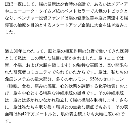
ほぼ一夜にして、腸の健康は夕食時の会話で、あるいはメディア
やニューヨーク・タイムズ紙のベストセラーで人気のトピックと
なり、ベンチャー投資ファンドは腸の健康改善や脳と関連する腸
障害の治療を目的とするスタートアップ企業に大金を注ぎ込みま
した。
過去30年にわたって、脳と腸の相互作用の分野で働いてきた医師
として私は、この新たな注目に驚かされました。腸（ここでは
胃、小腸、および大腸を指します）の独特な実態は、長い間限ら
れた研究者コミュニティでられていたからです。腸は、私たちの
免疫システムの最大部分、多くのホルモン、95%のセロトニン
（睡眠、食欲、痛みの感度、心的状態を調節する化学物質）およ
び、腸を中心とする特殊な神経系統の拠点です。その神経系統
は、脳とは多かれ少なかれ独立して腸の機能を制御します。さら
に、腸は私たちを取り巻く環境との重要な接点でもあり、その表
面積は約42平方メートルと、肌の表面積よりも大幅に広いので
す。