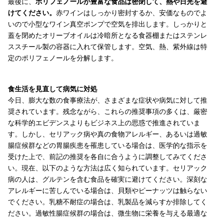
最後に、
ポリフェノールが豊富な食品は密閉して、熱や日光を避
けてください。
赤ワインはしっかり密封するか、安価なものでよ
いので小型なワイン真空ポンプで空気を排出します。しっかりと
蓋を閉めたオリーブオイルは冷暗所となる食器棚またはステンレ
ススチール製の容器に入れて保管します。空気、熱、紫外線は特
定のポリフェノールを分解します。
食生活を見直して病気に対処
今日、膨大な数の食事療法が、さまざまな症状や病気に対して推
奨されています。残念ながら、これらの推奨事項の多くは、厳密
な科学的エビデンスよりもビジネス上の思惑で推進されていま
す。しかし、セリアック病や真の食物アレルギー、あるいは過敏
腸症候群などの胃腸疾患を罹患している場合は、医学的な指示を
受けた上で、前記の推奨を各自に合うように調整してみてくださ
い。現在、以下のような方法は広く知られています。セリアック
病の人は、グルテンを含む食品を確実に避けてください。深刻な
アレルギーに苦しんでいる場合は、貝類やピーナッツは触らない
でください。乳糖不耐症の場合は、乳製品を減らすか排除してく
ださい。過敏性腸症候群の場合は、微生物に栄養を与える最適な