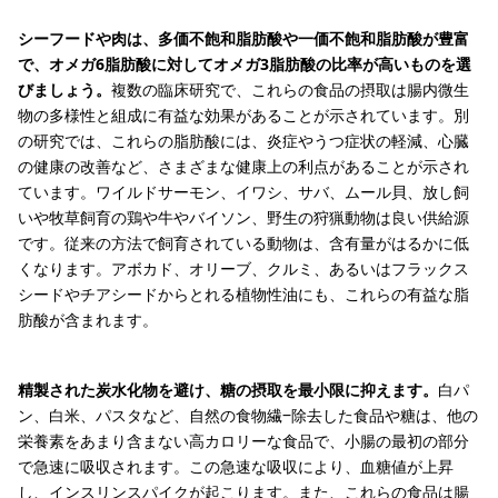
シーフードや肉は、多価不飽和脂肪酸や一価不飽和脂肪酸が豊富
で、オメガ6脂肪酸に対してオメガ3脂肪酸の比率が高いものを選
びましょう。
複数の臨床研究で、これらの食品の摂取は腸内微生
物の多様性と組成に有益な効果があることが示されています。別
の研究では、これらの脂肪酸には、炎症やうつ症状の軽減、心臓
の健康の改善など、さまざまな健康上の利点があることが示され
ています。ワイルドサーモン、イワシ、サバ、ムール貝、放し飼
いや牧草飼育の鶏や牛やバイソン、野生の狩猟動物は良い供給源
です。従来の方法で飼育されている動物は、含有量がはるかに低
くなります。アボカド、オリーブ、クルミ、あるいはフラックス
シードやチアシードからとれる植物性油にも、これらの有益な脂
肪酸が含まれます。
精製された炭水化物を避け、糖の摂取を最小限に抑えます。
白パ
ン、白米、パスタなど、自然の食物繊‒除去した食品や糖は、他の
栄養素をあまり含まない高カロリーな食品で、小腸の最初の部分
で急速に吸収されます。この急速な吸収により、血糖値が上昇
し、インスリンスパイクが起こります。また、これらの食品は腸