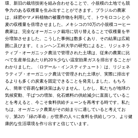
環、新旧の栽培技術を組み合わせることで、小規模の土地でも競
争力のある収穫量を生み出すことができます。ブラジルの農家
は、緑肥やマメ科植物の被覆作物を利用して、トウモロコシと小
麦の収穫量を倍増させました。メキシコの10万の小規模コーヒー
農家は、完全なオーガニック栽培に切り替えることで収穫量を半
分増加させました。こうした事例は数多くあり、その結果は広範
囲に及びます。ミュンヘン工科大学の研究によると、リジェネラ
ティブ・オーガニック農法で管理された土壌は、従来の農業に比
べて生産単位あたり約20％少ない温室効果ガスを排出することが
わかりました。〈ロデール・インスティテュート〉は、リジェネ
ラティブ・オーガニック農法で管理された土壌が、実際に排出す
るよりも多くの炭素を固定できることを発見しました。もちろ
ん、簡単で容易な解決策はありません。しかし、私たちが地球の
気候変動、干ばつの増加、化石燃料の供給減少に直面しているこ
とを考えると、今こそ食料供給チェーンを再考する時です。私た
ちは、オーガニック農業がその始まりに適していると考えてお
り、第2の「緑の革命」が世界の人々に食料を供給しつつ、より健
康的な生活環境を作り出すと信じています。