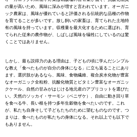
の量が高いため、風味に深みが増すと言われています。オーガニ
ック農家は、風味が優れていると評価される伝統的な品種の作物
を育てることが多いです。放し飼いの家畜は、育てられた土地特
有の風味を持っています。収穫量を最大化するために選ばれ、育
てられた従来の農作物が、しばしば風味を犠牲にしているのは驚
くことではありません。
しかし、最も説得力のある理由は、子どもの頃に学んだシンプル
な教え「食べたものが自分の身体になる」に立ち返ることにあり
ます。選択肢があるなら、風味、食物繊維、複合炭水化物が豊富
なオーガニック全粒粉、抗酸化物質とビタミン豊富なオーガニッ
クケール、自然の甘みがはじける地元産のアプリコットを選びた
い。天然のソッカイ・サーモン（ベニザケ）、自由に動き回り草
を食べる牛、長い根を持つ多年生穀物を食べたいのです。これ
が、私たち自身そして子どもたちのために望むものなのです。つ
まりは、食べたものが私たちの身体になる。それ以上でも以下で
もありません。