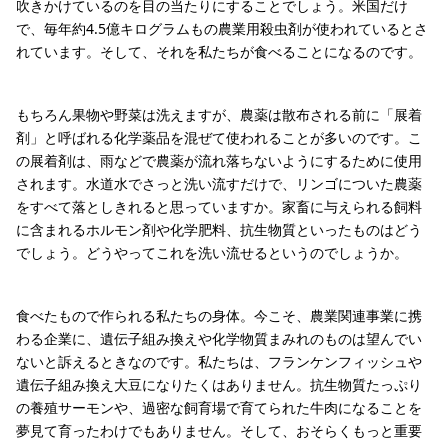
吹きかけているのを目の当たりにすることでしょう。米国だけ
で、毎年約4.5億キログラムもの農業用殺虫剤が使われているとさ
れています。そして、それを私たちが食べることになるのです。
もちろん果物や野菜は洗えますが、農薬は散布される前に「展着
剤」と呼ばれる化学薬品を混ぜて使われることが多いのです。こ
の展着剤は、雨などで農薬が流れ落ちないようにするために使用
されます。水道水でさっと洗い流すだけで、リンゴについた農薬
をすべて落としきれると思っていますか。家畜に与えられる飼料
に含まれるホルモン剤や化学肥料、抗生物質といったものはどう
でしょう。どうやってこれを洗い流せるというのでしょうか。
食べたもので作られる私たちの身体。今こそ、農業関連事業に携
わる企業に、遺伝子組み換えや化学物質まみれのものは望んでい
ないと訴えるときなのです。私たちは、フランケンフィッシュや
遺伝子組み換え大豆になりたくはありません。抗生物質たっぷり
の養殖サーモンや、過密な飼育場で育てられた牛肉になることを
夢見て育ったわけでもありません。そして、おそらくもっと重要