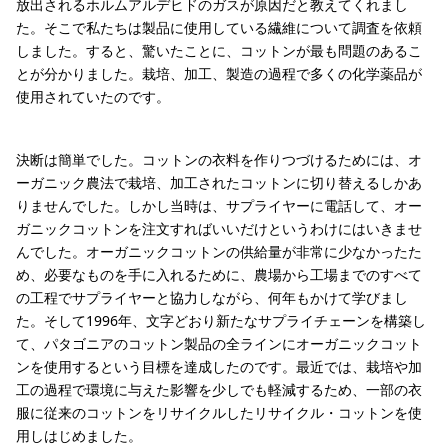
放出されるホルムアルデヒドのガスが原因だと教えてくれまし
た。そこで私たちは製品に使用している繊維について調査を依頼
しました。すると、驚いたことに、コットンが最も問題のあるこ
とが分かりました。栽培、加工、製造の過程で多くの化学薬品が
使用されていたのです。
決断は簡単でした。コットンの衣料を作りつづけるためには、オ
ーガニック農法で栽培、加工されたコットンに切り替えるしかあ
りませんでした。しかし当時は、サプライヤーに電話して、オー
ガニックコットンを注文すればいいだけというわけにはいきませ
んでした。オーガニックコットンの供給量が非常に少なかったた
め、必要なものを手に入れるために、農場から工場までのすべて
の工程でサプライヤーと協力しながら、何年もかけて学びまし
た。そして1996年、文字どおり新たなサプライチェーンを構築し
て、パタゴニアのコットン製品の全ラインにオーガニックコット
ンを使用するという目標を達成したのです。最近では、栽培や加
工の過程で環境に与えた影響を少しでも軽減するため、一部の衣
服に従来のコットンをリサイクルしたリサイクル・コットンを使
用しはじめました。