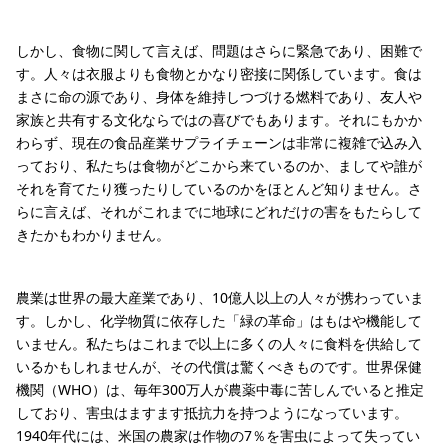
しかし、食物に関して言えば、問題はさらに緊急であり、困難で
す。人々は衣服よりも食物とかなり密接に関係しています。食は
まさに命の源であり、身体を維持しつづける燃料であり、友人や
家族と共有する文化ならではの喜びでもあります。それにもかか
わらず、現在の食品産業サプライチェーンは非常に複雑で込み入
っており、私たちは食物がどこから来ているのか、ましてや誰が
それを育てたり獲ったりしているのかをほとんど知りません。さ
らに言えば、それがこれまでに地球にどれだけの害をもたらして
きたかもわかりません。
農業は世界の最大産業であり、10億人以上の人々が携わっていま
す。しかし、化学物質に依存した「緑の革命」はもはや機能して
いません。私たちはこれまで以上に多くの人々に食料を供給して
いるかもしれませんが、その代償は驚くべきものです。世界保健
機関（WHO）は、毎年300万人が農薬中毒に苦しんでいると推定
しており、害虫はますます抵抗力を持つようになっています。
1940年代には、米国の農家は作物の7％を害虫によって失ってい