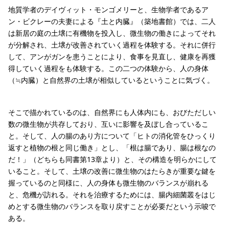
地質学者のデイヴィット・モンゴメリーと、生物学者であるア
ン・ビクレーの夫妻による『土と内臓』（築地書館）では、二人
は新居の庭の土壌に有機物を投入し、微生物の働きによってそれ
が分解され、土壌が改善されていく過程を体験する。それに併行
して、アンがガンを患うことにより、食事を見直し、健康を再獲
得していく過程をも体験する。この二つの体験から、人の身体
（≒内臓）と自然界の土壌が相似しているということに気づく。
そこで描かれているのは、自然界にも人体内にも、おびただしい
数の微生物が共存しており、互いに影響を及ぼし合っているこ
と。そして、人の腸のあり方について「ヒトの消化管をひっくり
返すと植物の根と同じ働き」とし、「根は腸であり、腸は根なの
だ！」（どちらも同書第13章より）と、その構造を明らかにして
いること。そして、土壌の改善に微生物のはたらきが重要な鍵を
握っているのと同様に、人の身体も微生物のバランスが崩れる
と、危機が訪れる。それを治療するためには、腸内細菌叢をはじ
めとする微生物のバランスを取り戻すことが必要だという示唆で
ある。