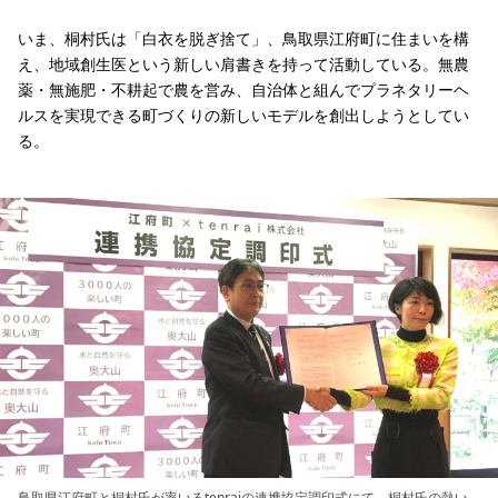
いま、桐村氏は「白衣を脱ぎ捨て」、鳥取県江府町に住まいを構
え、地域創生医という新しい肩書きを持って活動している。無農
薬・無施肥・不耕起で農を営み、自治体と組んでプラネタリーヘ
ルスを実現できる町づくりの新しいモデルを創出しようとしてい
る。
鳥取県江府町と桐村氏が率いるtenraiの連携協定調印式にて。桐村氏の熱い