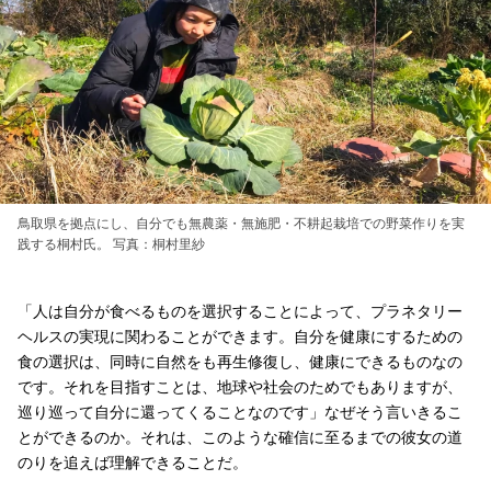
鳥取県を拠点にし、自分でも無農薬・無施肥・不耕起栽培での野菜作りを実
践する桐村氏。 写真：桐村里紗
「人は自分が食べるものを選択することによって、プラネタリー
ヘルスの実現に関わることができます。自分を健康にするための
食の選択は、同時に自然をも再生修復し、健康にできるものなの
です。それを目指すことは、地球や社会のためでもありますが、
巡り巡って自分に還ってくることなのです」なぜそう言いきるこ
とができるのか。それは、このような確信に至るまでの彼女の道
のりを追えば理解できることだ。