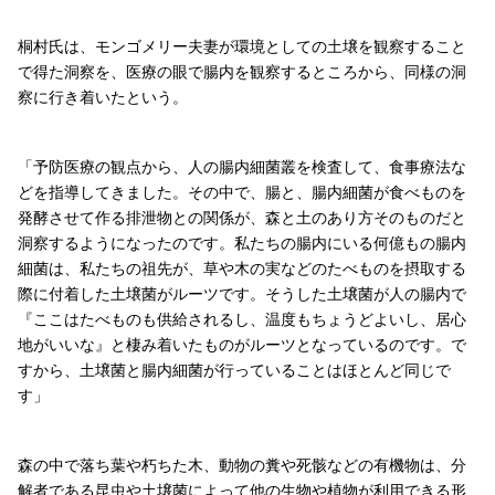
桐村氏は、モンゴメリー夫妻が環境としての土壌を観察すること
で得た洞察を、医療の眼で腸内を観察するところから、同様の洞
察に行き着いたという。
「予防医療の観点から、人の腸内細菌叢を検査して、食事療法な
どを指導してきました。その中で、腸と、腸内細菌が食べものを
発酵させて作る排泄物との関係が、森と土のあり方そのものだと
洞察するようになったのです。私たちの腸内にいる何億もの腸内
細菌は、私たちの祖先が、草や木の実などのたべものを摂取する
際に付着した土壌菌がルーツです。そうした土壌菌が人の腸内で
『ここはたべものも供給されるし、温度もちょうどよいし、居心
地がいいな』と棲み着いたものがルーツとなっているのです。で
すから、土壌菌と腸内細菌が行っていることはほとんど同じで
す」
森の中で落ち葉や朽ちた木、動物の糞や死骸などの有機物は、分
解者である昆虫や土壌菌によって他の生物や植物が利用できる形