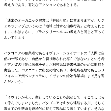
考え方であり、有効なアクションであるとする。
「通常のオーガニック農業は『持続可能』に留まりますが、リジ
ェネラティブというのは『地球に対する治療行為』と考えられま
す。これはまさに、プラネタリーヘルスの考え方と同じと言って
よいでしょう」
パタゴニアの創業者であるイヴォン・シュイナードの「人間は自
然の一部であり、自然から切り離された存在ではない」という考
え方と彼の行動に感銘を受けた桐村氏は著書執筆のために取材を
実施した。パタゴニアの出発の地であり、本社所在地であるカリ
フォルニア州ベンチュラの、イヴォンの鍛冶作業場にまで足を運
んだという。
「イヴォンが考え、実行していることを想起して、そこでしばら
く佇んでしまいました。パタゴニアは山から連続する川、そして
海までの生態系を連続的に捉えて製品に反映しています。そのな