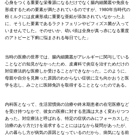
心身をつくる重要な栄養源になるだけでなく腸内細菌叢や免疫を
形成するための要素が満たされているのですが、1980年当時代の
粉ミルクには皮膚形成に重要な亜鉛が添加されていなかった上
に、そうした要素であるラクトフェリンやビフィズス菌が入って
いませんでした。そのせいか、幼い頃は全身が真っ赤になる重度
のアトピーと下痢に悩まされる毎日でした」
当時の医療の世界では、腸内細菌叢がアレルギーに関与している
ことなどの知見がなかったため、皮膚科で炎症を治すためだけの
対症療法的な医療しか受けることができなかった。このように、
母親や自分を見舞った原因のわからない症状に立ち向かおうと医
学を志し、みごとに医師免許を取得することとなったのである。
内科医となって、生活習慣病の治療や終末期患者の在宅医療など
を受け持つなかで、彼女の医療に対する意識は大きく変わりつつ
あった。対症療法と呼ばれる、特定の症状のみにフォーカスした
治療のあり方だけを追求することにははなから疑問があったが、
人の暮らし方が病気の原因となっているのだから、病気になる前