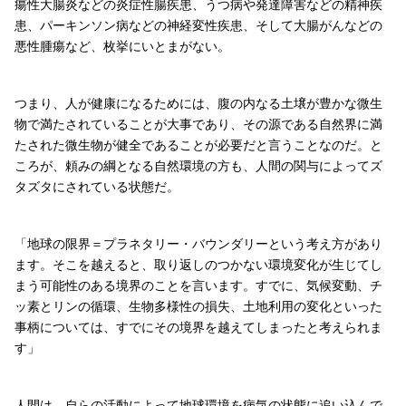
瘍性大腸炎などの炎症性腸疾患、うつ病や発達障害などの精神疾
患、パーキンソン病などの神経変性疾患、そして大腸がんなどの
悪性腫瘍など、枚挙にいとまがない。
つまり、人が健康になるためには、腹の内なる土壌が豊かな微生
物で満たされていることが大事であり、その源である自然界に満
たされた微生物が健全であることが必要だと言うことなのだ。と
ころが、頼みの綱となる自然環境の方も、人間の関与によってズ
タズタにされている状態だ。
「地球の限界＝プラネタリー・バウンダリーという考え方があり
ます。そこを越えると、取り返しのつかない環境変化が生じてし
まう可能性のある境界のことを言います。すでに、気候変動、チ
ッ素とリンの循環、生物多様性の損失、土地利用の変化といった
事柄については、すでにその境界を越えてしまったと考えられま
す」
人間は、自らの活動によって地球環境を病気の状態に追い込んで