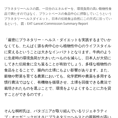
プラネタリーヘルスの図。一日分のエネルギーを、環境負荷の高い動物性食
品で満たすのではなく、プラントベースの食品中心に摂取していこうという
プラネタリーヘルスダイエット。日本の伝統食は自然にこの方式に沿ってい
るという。 図：EAT-Lancet Commission Summary Report
「厳密にプラネタリー・ヘルス・ダイエットを実践するまでいか
なくても、たんぱく源を肉中心から植物性中心のライフスタイル
に変えるということは大きなインパクトとなります。牛肉のよう
に生産時の環境負荷が大きいたべものを減らし、日本人が大切に
してきた伝統食に立ち返ることが有効でしょう。多様な植物性の
食品をとることで、腸内の土壌にもよい影響があります。また、
穀物や野菜を育てる農業においても、化学肥料や農薬を多用する
慣行農法ではなく、有機物を循環させ、土壌を回復できる農法で
栽培されたものを選ぶことで、環境をよりよくすることに力を貸
すことができるのです」
そんな桐村氏は、パタゴニアが取り組んでいるリジェネラティ
ブ・オーガニックがまさにプラネタリーヘルスとの親和性が高い