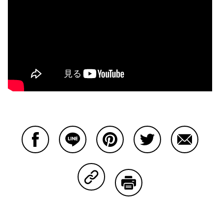
Facebookで共有する
Lineで共有する
Pinterestで共有する
Twitterで共有する
Emailで
Copy Linkで共有する
印刷する