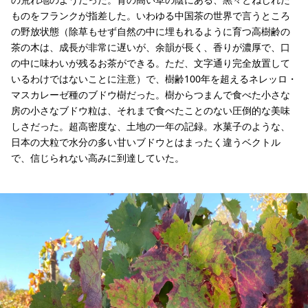
ものをフランクが指差した。いわゆる中国茶の世界で言うところ
の野放状態（除草もせず自然の中に埋もれるように育つ高樹齢の
茶の木は、成長が非常に遅いが、余韻が長く、香りが濃厚で、口
の中に味わいが残るお茶ができる。ただ、文字通り完全放置して
いるわけではないことに注意）で、樹齢100年を超えるネレッロ・
マスカレーゼ種のブドウ樹だった。樹からつまんで食べた小さな
房の小さなブドウ粒は、それまで食べたことのない圧倒的な美味
しさだった。超高密度な、土地の一年の記録。水菓子のような、
日本の大粒で水分の多い甘いブドウとはまったく違うベクトル
で、信じられない高みに到達していた。