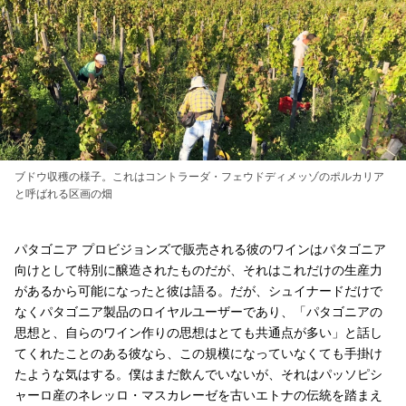
ブドウ収穫の様子。これはコントラーダ・フェウドディメッゾのポルカリア
と呼ばれる区画の畑
パタゴニア プロビジョンズで販売される彼のワインはパタゴニア
向けとして特別に醸造されたものだが、それはこれだけの生産力
があるから可能になったと彼は語る。だが、シュイナードだけで
なくパタゴニア製品のロイヤルユーザーであり、「パタゴニアの
思想と、自らのワイン作りの思想はとても共通点が多い」と話し
てくれたことのある彼なら、この規模になっていなくても手掛け
たような気はする。僕はまだ飲んでいないが、それはパッソピシ
ャーロ産のネレッロ・マスカレーゼを古いエトナの伝統を踏まえ