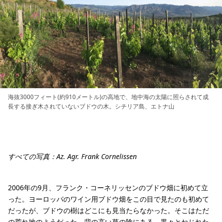
海抜3000フィート(約910メートル)の高地で、地中海の太陽に照らされて成
長する接ぎ木されていないブドウの木。シチリア島、エトナ山
すべての写真：Az. Agr. Frank Cornelissen
2006年の9月、フランク・コーネリッセンのブドウ畑に初めて立
った。ヨーロッパのワイン用ブドウ畑をこの目で見たのも初めて
だったが、ブドウの樹はどこにも見当たらなかった。そこはただ
の荒れ地のようだった。背の高い草の陰にある、黒々とねじれた