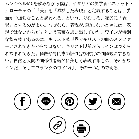
ムンジベルMCを飲みながら僕は、イタリアの美学者ベネデット・
クローチェの「『美』を『成功した表現』と定義することは、妥
当かつ適切なことと思われる。というよりむしろ、端的に『表
現』とするのがよい。なぜなら、表現が成功しないときには、表
現ではないからだ」という言葉を思い出していた。ワインが特別
な飲み物であるのは、キリスト教世界でキリストの血のメタファ
ーとされてきたからではない。キリスト以前からワインはつくら
れ飲まれてきた。値段や専門家の評価は後付けの価値観にすぎな
い。自然と人間の関係性を端的に美しく表現するもの。それがワ
インだ。そしてフランクのワインは、その一つなのである。
Facebookで共有する
Lineで共有する
Pinterestで共有する
Twitterで共有する
Emailで
Copy Linkで共有する