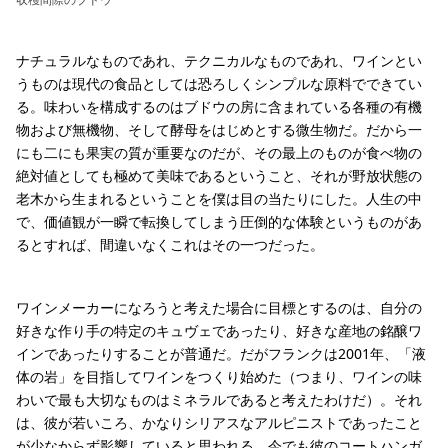
ナチュラルなものであれ、テクニカルなものであれ、ワインとい
うものは現代の食品としては恐ろしくシンプルな原料でできてい
る。味わいを構成するのはブドウの房に含まれている各種の有機
物および無機物、そして酵母をはじめとする微生物だ。だから一
にも二にも果実の質が重要なのだが、その最上のものが食べ物の
絶対値としても極めて美味であるということ、それが野放状態の
老木から生まれるということを僕は目の当たりにした。人生の中
で、価値観が一瞬で転換してしまう圧倒的な体験というものがあ
るとすれば、間違いなくこれはその一つだった。
ワインメーカーになろうと考えた場合に目標とするのは、自分の
好きな作り手の特定のキュヴェであったり、好きな産地の銘醸ワ
インであったりすることが普通だ。だがフランクは2001年、「液
体の岩」を目指してワインをつくり始めた（つまり、ワインの味
わいで最も大切なものはミネラルであると考えたわけだ）。それ
は、彼が若いころ、かなりシリアスなアルピニストであったこと
が少なからず影響していると思われる。今でも彼のコートハンガ