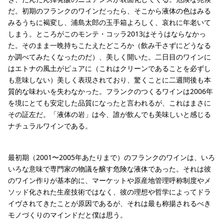
だ。初期のフランクのワインだったら、そこから液体の色はみる
みるうちに褐変し、浦島太郎の玉手箱よろしく、哀れに年老いて
しまう。ところがこのモンテ・コッラ2013はそうはならなかっ
た。そのまま一晩持ちこたえたどころか（飲み干さずにどうなる
か調べてみたくなったのだ）、美しく開いた。二日目のワインに
はエトナの風土がピュアに（これはクリーンであることを必ずし
も意味しない）美しく表現されており、驚くことに二週間後も本
質的な味わいを失わなかった。フランクのつくるワインは2006年
を境にとても安定した品質になったと言われるが、これはまさに
その証左だ。「液体の岩」は今、誰が飲んでも美味しいと感じる
ナチュラルワインである。
最初期（2001〜2005年あたりまで）のフランクのワインは、いろ
いろな意味で専門家の物議を醸す危険な液体であった。それは彼
のワイン作りが基本的に、マーケットや原産地管理呼称制度やメ
ソッド化された生産技術ではなく、彼の理想や哲学によってドラ
イヴされてきたことが原因であるが、それは最も称揚されるべき
モノづくりのマインドだと僕は思う。