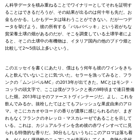
ん科学データを積み重ねることでワイナリーとしてそれを証明す
ることはできるだろうが、その結果が出るのは何十年も先だ。お
金もかかる。しかもデータは味わうことができない。だが一つデ
ータを挙げよう。彼の所有する「バルバベッキ」という岩がちな
貧栄養土壌の畑があるのだが、そこを調査している土壌学者によ
ると、そこの土壌中の有機物は、イタリア国内の他のブドウ畑と
比較して2〜5倍以上多いという。
このエッセイを書くにあたり、僕はもう何年も彼のワインをきち
んと飲んでいないことに気づいた。セラーを漁ってみると、フラ
ンクの「ムンジベルMC」の2013年が出てきた。MCとはモンテ・
コッラの頭文字で、ここは僕がフランクと夜の9時頃まで連日整備
した畑。2013年はそのファーストヴィンテージだ。よし、これを
飲んでみるか。抜栓したてはとてもフレッシュな果皮由来のアロ
マ。そこにカカオやヨードの香りが濃厚に感じられるのが、まぎ
れもなくフランクのネレッロ・マスカレーゼであることを示して
いる。これは、カジュアルラインを含め彼の赤ワインすべてに見
られる特徴的な香りだ。30分もしないうちにこのアロマは落ち着
き、だんだん揮発酸のニュアンスが表面化してくる。危険な兆候