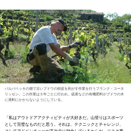
バルバベッキの畑で古いブドウの樹皮を剥がす作業を行うフランク・コーネ
リッセン。この作業は５年ごとに行われ、硫黄などの有機肥料がブドウの木
に過剰にかからないようにしている。
「私はアウトドアアクティビティが大好きだ。山登りはスポーツ
として完璧なものだと思う。それは、テクニックとチャレンジ、
そしてアドベンチャーが高次元に融合しているからだ。リスク要