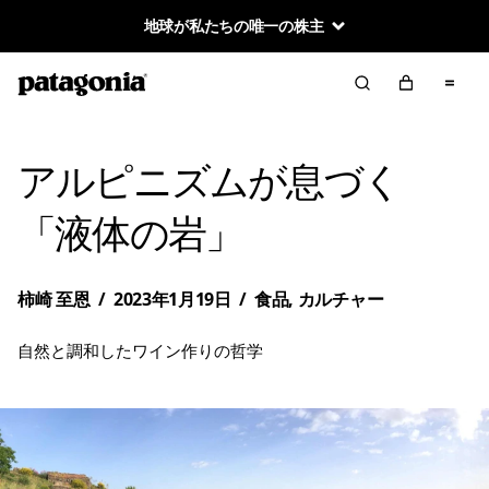
地球が私たちの唯一の株主
アルピニズムが息づく
「液体の岩」
柿崎 至恩
/
2023年1月19日
/
食品
,
カルチャー
自然と調和したワイン作りの哲学