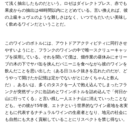
て浅く抽出したものだという。ロゼはダイレクトプレス、赤でも
果皮からの抽出は48時間以内にとどめている。言い換えれば、彼
の上級キュヴェのような難しさはなく、いつでもだいたい美味し
く飲めるワインだということだ。
このワインのボトルには、アウトドアアクティビティに同行させ
やすいようにと、フランクのワインの中で唯一スクリューキャッ
プを採用している。それを聞いて僕は、畑作業の昼休みにオリー
ブの木の下でサバ缶を挟んだパニーニを食べながら彼のワインを
飲んだことを思い出した（ある日コルク抜きを忘れたのだが、ど
うやって開けたか記憶は定かでないがとにかくちゃんと飲ん
だ）。あるいは、多くのタスクを一人で抱え込んでしまったフラ
ンクが突然ザックに缶詰めとワインボトルを詰め込んで「何日か
山に行ってくる」と言い残し一人エトナ山に消えていったことな
ども。その彼が15年後、エトナという世界的なワイン産地を名実
ともに代表するナチュラルワインの生産者となり、地元の社会に
も自然にも大きく貢献していることにリスペクトを禁じ得ない。