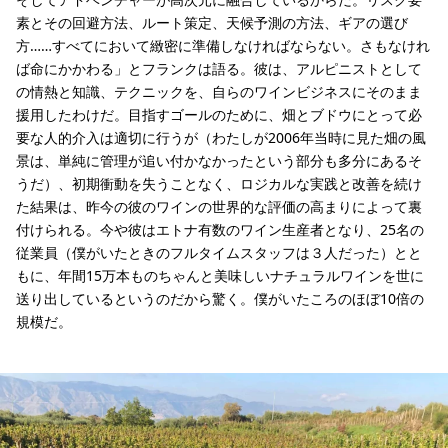
素とその回避方法、ルート策定、天候予測の方法、ギアの選び
方……すべてにおいて緻密に準備しなければならない。さもなけれ
ば命にかかわる」とフランクは語る。彼は、アルピニストとして
の情熱と知識、テクニックを、自らのワインビジネスにそのまま
援用したわけだ。目指すゴールのために、畑とブドウにとって必
要な人的介入は適切に行うが（わたしが2006年当時に見た畑の風
景は、単純に管理が追い付かなかったという部分も多分にあるそ
うだ）、初期衝動を失うことなく、ロジカルな実践と改善を続け
た結果は、昨今の彼のワインの世界的な評価の高まりによって裏
付けられる。今や彼はエトナ有数のワイン生産者となり、25名の
従業員（僕がいたときのフルタイムスタッフは３人だった）とと
もに、年間15万本ものちゃんと美味しいナチュラルワインを世に
送り出しているというのだから驚く。僕がいたころのほぼ10倍の
規模だ。