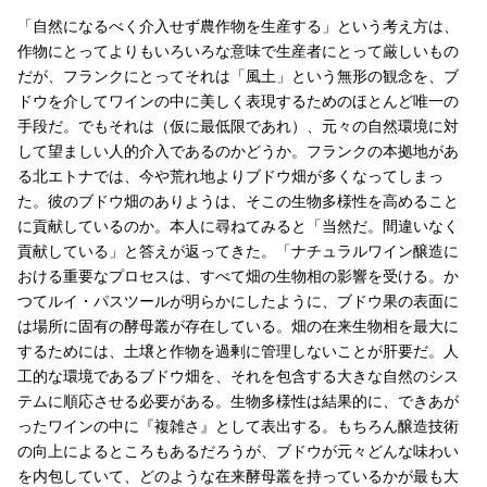
「自然になるべく介入せず農作物を生産する」という考え方は、
作物にとってよりもいろいろな意味で生産者にとって厳しいもの
だが、フランクにとってそれは「風土」という無形の観念を、ブ
ドウを介してワインの中に美しく表現するためのほとんど唯一の
手段だ。でもそれは（仮に最低限であれ）、元々の自然環境に対
して望ましい人的介入であるのかどうか。フランクの本拠地があ
る北エトナでは、今や荒れ地よりブドウ畑が多くなってしまっ
た。彼のブドウ畑のありようは、そこの生物多様性を高めること
に貢献しているのか。本人に尋ねてみると「当然だ。間違いなく
貢献している」と答えが返ってきた。「ナチュラルワイン醸造に
おける重要なプロセスは、すべて畑の生物相の影響を受ける。か
つてルイ・パスツールが明らかにしたように、ブドウ果の表面に
は場所に固有の酵母叢が存在している。畑の在来生物相を最大に
するためには、土壌と作物を過剰に管理しないことが肝要だ。人
工的な環境であるブドウ畑を、それを包含する大きな自然のシス
テムに順応させる必要がある。生物多様性は結果的に、できあが
ったワインの中に『複雑さ』として表出する。もちろん醸造技術
の向上によるところもあるだろうが、ブドウが元々どんな味わい
を内包していて、どのような在来酵母叢を持っているかが最も大