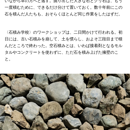
いながら草の方へと逃す。掘り出した大きな石とグリ石は、もう
一度積むために、できるだけ分けて置いておく。数十年前にこの
石を積んだ人たちも、おそらくほとんど同じ作業をしたはずだ。
〈石積み学校〉のワークショップは、二日間かけて行われる。初
日には、古い石積みを崩して、土を慣らし、およそ三段目まで積
んだところで終わった。空石積みとは、いわば接着剤となるモル
タルやコンクリートを使わずに、ただ石を積み上げた擁壁のこ
と。