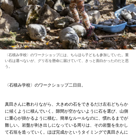
〈石積み学校〉のワークショップには、ちらほら子どもも参加していた。重
い石は運べないが、グリ石を懸命に届けていて、きっと面白かったのだと思
う。
〈石積み学校〉のワークショップ二日目。
真田さんに教わりながら、大きめの石をできるだけ左右どちらか
に傾くように積んでいく。隙間が空かないように石を選び、山側
に重心が掛かるように積む。簡単なルールなのに、慣れるまでが
難しい。岩盤が剥き出しになっている周りは、その岩盤を生かし
て石垣を造っていく。ほぼ完成かというタイミングで真田さんに