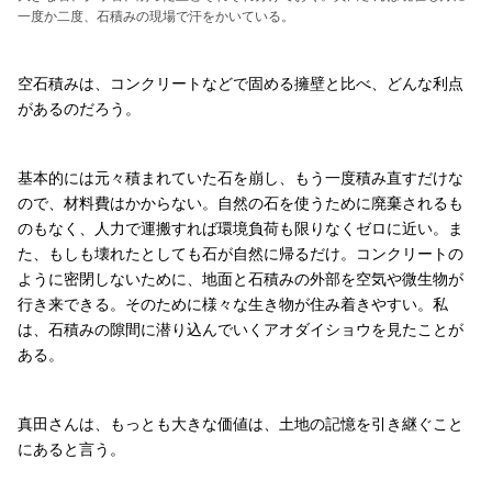
一度か二度、石積みの現場で汗をかいている。
空石積みは、コンクリートなどで固める擁壁と比べ、どんな利点
があるのだろう。
基本的には元々積まれていた石を崩し、もう一度積み直すだけな
ので、材料費はかからない。自然の石を使うために廃棄されるも
のもなく、人力で運搬すれば環境負荷も限りなくゼロに近い。ま
た、もしも壊れたとしても石が自然に帰るだけ。コンクリートの
ように密閉しないために、地面と石積みの外部を空気や微生物が
行き来できる。そのために様々な生き物が住み着きやすい。私
は、石積みの隙間に潜り込んでいくアオダイショウを見たことが
ある。
真田さんは、もっとも大きな価値は、土地の記憶を引き継ぐこと
にあると言う。