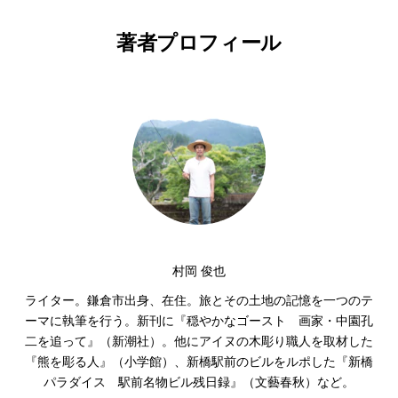
著者プロフィール
村岡 俊也
ライター。鎌倉市出身、在住。旅とその土地の記憶を一つのテ
ーマに執筆を行う。新刊に『穏やかなゴースト 画家・中園孔
二を追って』（新潮社）。他にアイヌの木彫り職人を取材した
『熊を彫る人』（小学館）、新橋駅前のビルをルポした『新橋
パラダイス 駅前名物ビル残日録』（文藝春秋）など。