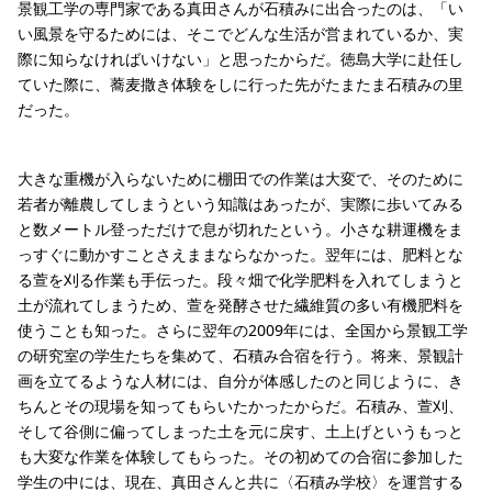
景観工学の専門家である真田さんが石積みに出合ったのは、「い
い風景を守るためには、そこでどんな生活が営まれているか、実
際に知らなければいけない」と思ったからだ。徳島大学に赴任し
ていた際に、蕎麦撒き体験をしに行った先がたまたま石積みの里
だった。
大きな重機が入らないために棚田での作業は大変で、そのために
若者が離農してしまうという知識はあったが、実際に歩いてみる
と数メートル登っただけで息が切れたという。小さな耕運機をま
っすぐに動かすことさえままならなかった。翌年には、肥料とな
る萱を刈る作業も手伝った。段々畑で化学肥料を入れてしまうと
土が流れてしまうため、萱を発酵させた繊維質の多い有機肥料を
使うことも知った。さらに翌年の2009年には、全国から景観工学
の研究室の学生たちを集めて、石積み合宿を行う。将来、景観計
画を立てるような人材には、自分が体感したのと同じように、き
ちんとその現場を知ってもらいたかったからだ。石積み、萱刈、
そして谷側に偏ってしまった土を元に戻す、土上げというもっと
も大変な作業を体験してもらった。その初めての合宿に参加した
学生の中には、現在、真田さんと共に〈石積み学校〉を運営する