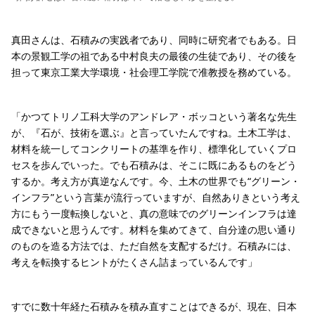
真田さんは、石積みの実践者であり、同時に研究者でもある。日
本の景観工学の祖である中村良夫の最後の生徒であり、その後を
担って東京工業大学環境・社会理工学院で准教授を務めている。
「かつてトリノ工科大学のアンドレア・ボッコという著名な先生
が、『石が、技術を選ぶ』と言っていたんですね。土木工学は、
材料を統一してコンクリートの基準を作り、標準化していくプロ
セスを歩んでいった。でも石積みは、そこに既にあるものをどう
するか。考え方が真逆なんです。今、土木の世界でも“グリーン・
インフラ”という言葉が流行っていますが、自然ありきという考え
方にもう一度転換しないと、真の意味でのグリーンインフラは達
成できないと思うんです。材料を集めてきて、自分達の思い通り
のものを造る方法では、ただ自然を支配するだけ。石積みには、
考えを転換するヒントがたくさん詰まっているんです」
すでに数十年経た石積みを積み直すことはできるが、現在、日本