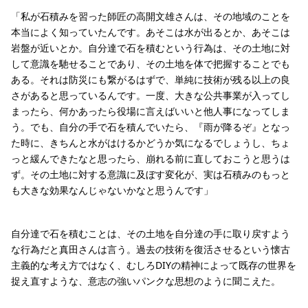
「私が石積みを習った師匠の高開文雄さんは、その地域のことを
本当によく知っていたんです。あそこは水が出るとか、あそこは
岩盤が近いとか。自分達で石を積むという行為は、その土地に対
して意識を馳せることであり、その土地を体で把握することでも
ある。それは防災にも繋がるはずで、単純に技術が残る以上の良
さがあると思っているんです。一度、大きな公共事業が入ってし
まったら、何かあったら役場に言えばいいと他人事になってしま
う。でも、自分の手で石を積んでいたら、『雨が降るぞ』となっ
た時に、きちんと水がはけるかどうか気になるでしょうし、ちょ
っと緩んできたなと思ったら、崩れる前に直しておこうと思うは
ず。その土地に対する意識に及ぼす変化が、実は石積みのもっと
も大きな効果なんじゃないかなと思うんです」
自分達で石を積むことは、その土地を自分達の手に取り戻すよう
な行為だと真田さんは言う。過去の技術を復活させるという懐古
主義的な考え方ではなく、むしろDIYの精神によって既存の世界を
捉え直すような、意志の強いパンクな思想のように聞こえた。