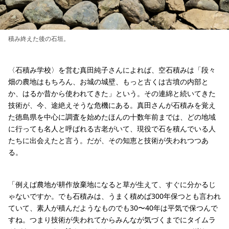
積み終えた後の石垣。
〈石積み学校〉を営む真田純子さんによれば、空石積みは「段々
畑の農地はもちろん、お城の城壁、もっと古くは古墳の内部と
か、はるか昔から使われてきた」という。その連綿と続いてきた
技術が、今、途絶えそうな危機にある。真田さんが石積みを覚え
た徳島県を中心に調査を始めたほんの十数年前までは、どの地域
に行っても名人と呼ばれる古老がいて、現役で石を積んでいる人
たちに出会えたと言う。だが、その知恵と技術が失われつつあ
る。
「例えば農地が耕作放棄地になると草が生えて、すぐに分かるじ
ゃないですか。でも石積みは、うまく積めば300年保つとも言われ
ていて、素人が積んだようなものでも30〜40年は平気で保つんで
すね。つまり技術が失われてからみんなが気づくまでにタイムラ