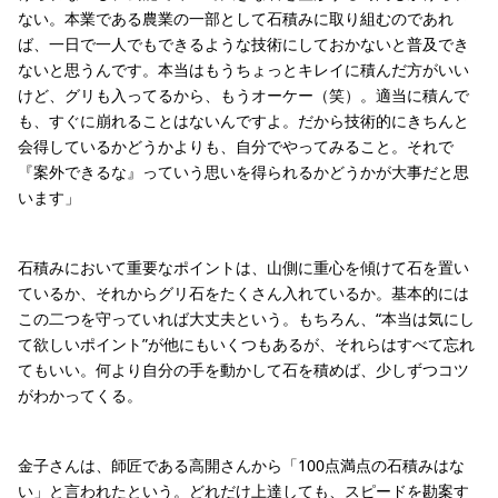
ない。本業である農業の一部として石積みに取り組むのであれ
ば、一日で一人でもできるような技術にしておかないと普及でき
ないと思うんです。本当はもうちょっとキレイに積んだ方がいい
けど、グリも入ってるから、もうオーケー（笑）。適当に積んで
も、すぐに崩れることはないんですよ。だから技術的にきちんと
会得しているかどうかよりも、自分でやってみること。それで
『案外できるな』っていう思いを得られるかどうかが大事だと思
います」
石積みにおいて重要なポイントは、山側に重心を傾けて石を置い
ているか、それからグリ石をたくさん入れているか。基本的には
この二つを守っていれば大丈夫という。もちろん、“本当は気にし
て欲しいポイント”が他にもいくつもあるが、それらはすべて忘れ
てもいい。何より自分の手を動かして石を積めば、少しずつコツ
がわかってくる。
金子さんは、師匠である高開さんから「100点満点の石積みはな
い」と言われたという。どれだけ上達しても、スピードを勘案す