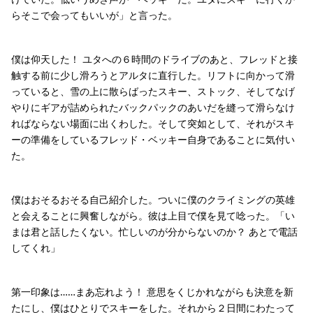
らそこで会ってもいいが」と言った。
僕は仰天した！ ユタへの６時間のドライブのあと、フレッドと接
触する前に少し滑ろうとアルタに直行した。リフトに向かって滑
っていると、雪の上に散らばったスキー、ストック、そしてなげ
やりにギアが詰められたバックパックのあいだを縫って滑らなけ
ればならない場面に出くわした。そして突如として、それがスキ
ーの準備をしているフレッド・ベッキー自身であることに気付い
た。
僕はおそるおそる自己紹介した。ついに僕のクライミングの英雄
と会えることに興奮しながら。彼は上目で僕を見て唸った。「い
まは君と話したくない。忙しいのが分からないのか？ あとで電話
してくれ」
第一印象は……まあ忘れよう！ 意思をくじかれながらも決意を新
たにし、僕はひとりでスキーをした。それから２日間にわたって