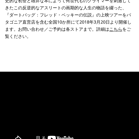
史的な初登と雄弁な本によって何世代ものクライマーを刺激して
きたこの反逆的なアスリートの画期的な人生の物語を綴った、
『ダートバッグ：フレッド・ベッキーの伝説』の上映ツアーをパ
タゴニア直営店を
含む全国10か所にて2018年3月20日より開催し
ます。お問い合わせ／ご予約は各ストアまで。詳細は
こちら
をご
覧ください。