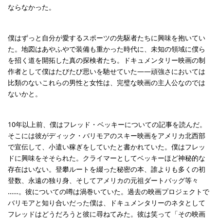
ならなかった。
僕はずっと自分が愛するスポーツの先駆者たちに興味を抱いてい
た。地図はあやふやで装備も重かった時代に、未知の領域に僕ら
を招く道を開拓した真の探検者たち。ドキュメンタリー映画の制
作者として僕はたびたび思いを馳せていた――頑強さにおいては
比類のないこれらの男性と女性は、完璧な映画の主人公なのでは
ないかと。
10年以上前、僕はフレッド・ベッキーについての記事を読んだ。
そこには彼がディック・バリモアのスキー映画をアメリカ北西部
で宣伝して、小遣い稼ぎをしていたと書かれていた。僕はフレッ
ドに興味をそそられた。クライマーとしてベッキーほど神秘的な
存在はいない。登攀ルートを綴った秘密の本、誰よりも多くの初
登数、永遠の独り身、そしてアメリカの元祖ダートバッグ等々
……。彼についての噂は渦巻いていた。過去の映画プロジェクトで
バリモアと知り合いだった僕は、ドキュメンタリーのネタとして
フレッドはどうだろうと彼に尋ねてみた。彼は笑って「その映画