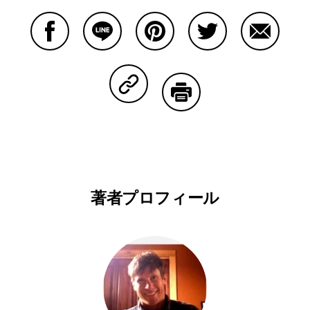
Facebookで共有する
Lineで共有する
Pinterestで共有する
Twitterで共有する
Emailで
Copy Linkで共有する
印刷する
著者プロフィール