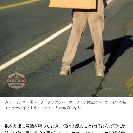
カリフォルニア州レイク・タホのラバーズ・リープ付近のハイウェイ50の脇
でヒッチハイクするフレッド。 Photo: Corey Rich
数か月後に電話が鳴ったとき、僕は手紙のことはほとんど忘れか
けていた。低いうめき声が「ベッキーだ。ユタにスキーに行くか