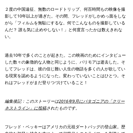
２度の中国遠征、無数のロードトリップ、何百時間もの映像を撮
影して10年以上が過ぎた。その間、フレッドがしかめっ面をしな
がら「フィルムを無駄にするな。何でこんなものを撮影している
んだ？ 誰も気に止めやしない！」と何度言ったかは数えきれな
い。
過去10年で多くのことが起きた。この映画のためにインタビュー
した数々の象徴的な人物と同じように、バリモアは逝去した。そ
してフレッドは、彼の信じ難い人生の物語を多くの人が欲してい
る現実を認めるようになった。変わっていないことはひとつ。そ
れはフレッドがまだ登りつづけていること！
編集後記：このストーリーは
2016年9月にパタゴニアの「クリー
ネストライン」に投稿
されたものです。
フレッド・ベッキーはアメリカの元祖ダートバッグの登山家。歴