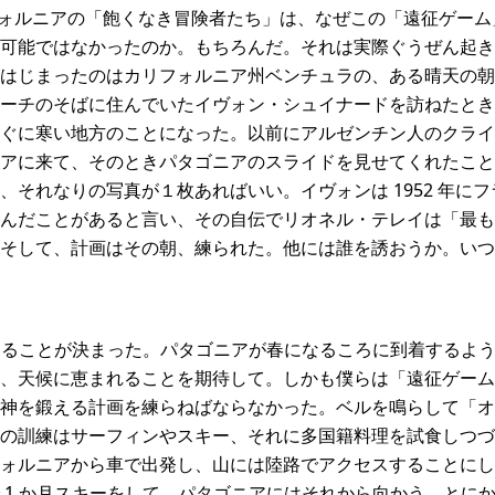
フォルニアの「飽くなき冒険者たち」は、なぜこの「遠征ゲー
可能ではなかったのか。もちろんだ。それは実際ぐうぜん起き
はじまったのはカリフォルニア州ベンチュラの、ある晴天の朝
ーチのそばに住んでいたイヴォン・シュイナードを訪ねたとき
ぐに寒い地方のことになった。以前にアルゼンチン人のクライ
アに来て、そのときパタゴニアのスライドを見せてくれたこと
、それなりの写真が１枚あればいい。イヴォンは 1952 年に
んだことがあると言い、その自伝でリオネル・テレイは「最も
そして、計画はその朝、練られた。他には誰を誘おうか。いつ
発することが決まった。パタゴニアが春になるころに到着するよ
、天候に恵まれることを期待して。しかも僕らは「遠征ゲーム
神を鍛える計画を練らねばならなかった。ベルを鳴らして「オ
の訓練はサーフィンやスキー、それに多国籍料理を試食しつづ
ォルニアから車で出発し、山には陸路でアクセスすることにし
 1 か月スキーをして、パタゴニアにはそれから向かう。とにかく