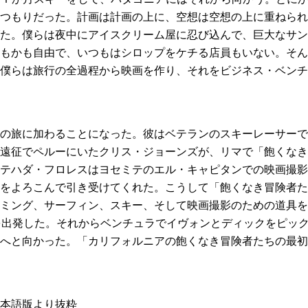
つもりだった。計画は計画の上に、空想は空想の上に重ねられ
た。僕らは夜中にアイスクリーム屋に忍び込んで、巨大なサン
もかも自由で、いつもはシロップをケチる店員もいない。そん
僕らは旅行の全過程から映画を作り、それをビジネス・ベンチ
の旅に加わることになった。彼はベテランのスキーレーサーで
遠征でペルーにいたクリス・ジョーンズが、リマで「飽くなき
テハダ・フロレスはヨセミテのエル・キャピタンでの映画撮影
をよろこんで引き受けてくれた。こうして「飽くなき冒険者た
ミング、サーフィン、スキー、そして映画撮影のための道具を
を出発した。それからベンチュラでイヴォンとディックをピッ
へと向かった。「カリフォルニアの飽くなき冒険者たちの最初
8 日本語版
より抜粋