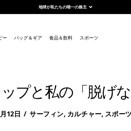
地球が私たちの唯一の株主
ビー
バッグ＆ギア
食品＆飲料
スポーツ
リップと私の「脱げな
6月12日
/
サーフィン
,
カルチャー
,
スポー