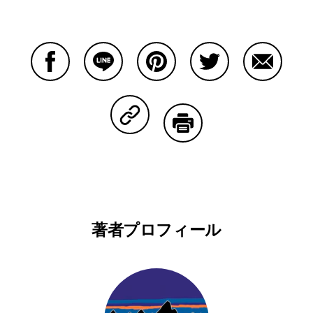
Facebookで共有する
Lineで共有する
Pinterestで共有する
Twitterで共有する
Emailで
Copy Linkで共有する
印刷する
著者プロフィール