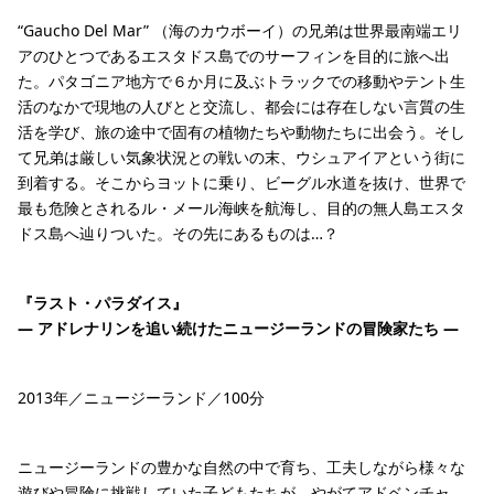
“Gaucho Del Mar” （海のカウボーイ）の兄弟は世界最南端エリ
アのひとつであるエスタドス島でのサーフィンを目的に旅へ出
た。パタゴニア地方で６か月に及ぶトラックでの移動やテント生
活のなかで現地の人びとと交流し、都会には存在しない言質の生
活を学び、旅の途中で固有の植物たちや動物たちに出会う。そし
て兄弟は厳しい気象状況との戦いの末、ウシュアイアという街に
到着する。そこからヨットに乗り、ビーグル水道を抜け、世界で
最も危険とされるル・メール海峡を航海し、目的の無人島エスタ
ドス島へ辿りついた。その先にあるものは…？
『ラスト・パラダイス』
― アドレナリンを追い続けたニュージーランドの冒険家たち ―
2013年／ニュージーランド／100分
ニュージーランドの豊かな自然の中で育ち、工夫しながら様々な
遊びや冒険に挑戦していた子どもたちが、やがてアドベンチャ