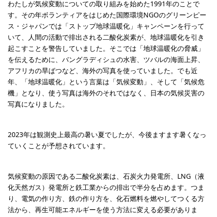
わたしが気候変動についての取り組みを始めた1991年のことで
す。その年ボランティアをはじめた国際環境NGOのグリーンピー
ス・ジャパンでは「ストップ地球温暖化」キャンペーンを行って
いて、人間の活動で排出される二酸化炭素が、地球温暖化を引き
起こすことを警告していました。そこでは「地球温暖化の脅威」
を伝えるために、バングラディシュの水害、ツバルの海面上昇、
アフリカの旱ばつなど、海外の写真を使っていました。でも近
年、「地球温暖化」という言葉は「気候変動」、そして「気候危
機」となり、使う写真は海外のそれではなく、日本の気候災害の
写真になりました。
2023年は観測史上最高の暑い夏でしたが、今後ますます暑くなっ
ていくことが予想されています。
気候変動の原因である二酸化炭素は、石炭火力発電所、LNG（液
化天然ガス）発電所と鉄工業からの排出で半分を占めます。つま
り、電気の作り方、鉄の作り方を、化石燃料を燃やしてつくる方
法から、再生可能エネルギーを使う方法に変える必要がありま