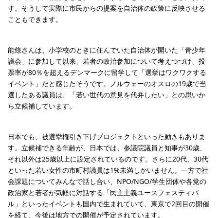
す。そうして実際に市⺠からの提案を自治体の政策に反映させる
こともできます。
能條さんは、小学校のときに住んでいた自治体が開いた「青少年
議会」に参加して以来、若者の政治参加について考えつづけ、投
票率が80％を超えるデンマークに留学して「選挙はワクワクする
イベント」だと感じたそうです。ノルウェーのオスロの19歳で当
選したある議員は、「若い世代の意見を代弁したい」との思いか
ら立候補しています。
日本でも、被選挙権引き下げプロジェクトといった動きもありま
す。立候補できる年齢が、日本では、参議院議員と知事が30歳、
それ以外は25歳以上に設定されているのです。さらに20代、30代
といった若い女性の市町村議員は1%未満しかいません。一方で社
会課題についてみんなで話し合い、NPO/NGO/学生団体や各党の
政治家と若者が気軽に対話する「民主主義ユースフェスティバ
ル」といったイベントも国内で生まれていて、東京で2回目の開催
を経て、今後は地方での開催が予定されています。