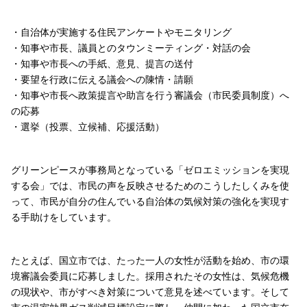
・自治体が実施する住民アンケートやモニタリング
・知事や市長、議員とのタウンミーティング・対話の会
・知事や市長への手紙、意見、提言の送付
・要望を行政に伝える議会への陳情・請願
・知事や市長へ政策提言や助言を行う審議会（市民委員制度）へ
の応募
・選挙（投票、立候補、応援活動）
グリーンピースが事務局となっている「ゼロエミッションを実現
する会」では、市民の声を反映させるためのこうしたしくみを使
って、市民が自分の住んでいる自治体の気候対策の強化を実現す
る手助けをしています。
たとえば、国立市では、たった一人の女性が活動を始め、市の環
境審議会委員に応募しました。採用されたその女性は、気候危機
の現状や、市がすべき対策について意見を述べています。そして