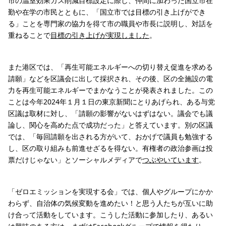
市の温室効果ガス削減目標設定に際し、仲間に加わった国立市在
勤や在学の市民とともに、「国立市では目標の引き上げができ
る」ことを専門家の協力を得て市の職員や市長に説明し、対話を
重ねることで
目標の引き上げが実現しました
。
また港区では、「再生可能エネルギーへの切り替え促進を求める
請願」などを区議会に出して採択され、その後、区の全施設の電
力を再生可能エネルギーでまかなうことが発表されました。この
ことは今年2024年１月１日の東京新聞にとりあげられ、ある与党
区議は取材に対し、「請願の影響がないはずはない。議会でも議
論し、関心を高めた点で成功だった」と答えています。別の区議
では、「毎回請願を出される方がいて、おかげで議員も勉強する
し、区の取り組みも前進せざるを得ない。有権者の政治参画は投
票だけじゃない」とソーシャルメディアで
つぶやいています
。
「ゼロエミッションを実現する会」では、個人やグループにかか
わらず、自治体の気候変動を進めたい！と思う人たちが互いに助
け合って活動をしています。こうした活動に参加したり、あるい