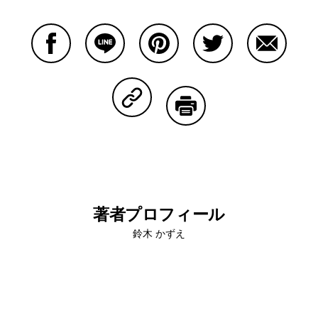
Facebookで共有する
Lineで共有する
Pinterestで共有する
Twitterで共有する
Emailで
Copy Linkで共有する
印刷する
著者プロフィール
鈴木 かずえ