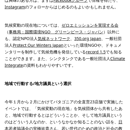
は興味のある方は、まずは
Facebookグループ
で情報を得たり、
Instagram
のフォローからはじめるのもよいかもしれません。
気候変動の現在地については、
ゼロエミッションを実現する会
（
事務局：国際環境NGO グリーンピース・ジャパン
）以外に
も、認定NPO法人
気候ネットワーク
、
350.org Japan
、一般社団
法人
Protect Our Winters Japan
といった環境NGOや、ドキュメ
ンタリーを制作して気候危機を発信している
record 1.5
でも知る
ことができます。また、シンクタンクである一般社団法人
Climate
Integrate
の資料もわかりやすいです。
地域で行動する/地方議員という選択
今年１月から２月にかけてパタゴニアの全直営23店舗で実施した
イベントでは、「気候変動の現在地」を気候団体から共有したあ
と、地域で行動するとはどういうことか、そして地方議員という
のはどういう人なのか、というなかなか知ることのない話を、
日
本若者協議会
の室橋祐貴さん、若い世代のための政治と社会の教