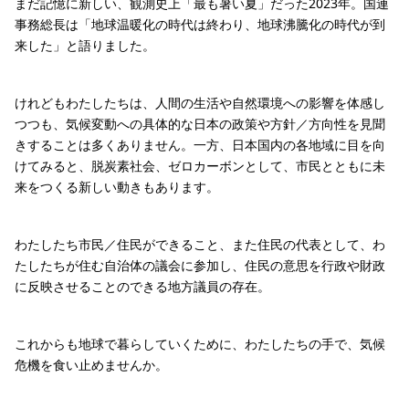
まだ記憶に新しい、観測史上「最も暑い夏」だった2023年。国連
事務総長は「地球温暖化の時代は終わり、地球沸騰化の時代が到
来した」と語りました。
けれどもわたしたちは、人間の生活や自然環境への影響を体感し
つつも、気候変動への具体的な日本の政策や方針／方向性を見聞
きすることは多くありません。一方、日本国内の各地域に目を向
けてみると、脱炭素社会、ゼロカーボンとして、市民とともに未
来をつくる新しい動きもあります。
わたしたち市民／住民ができること、また住民の代表として、わ
たしたちが住む自治体の議会に参加し、住民の意思を行政や財政
に反映させることのできる地方議員の存在。
これからも地球で暮らしていくために、わたしたちの手で、気候
危機を食い止めませんか。