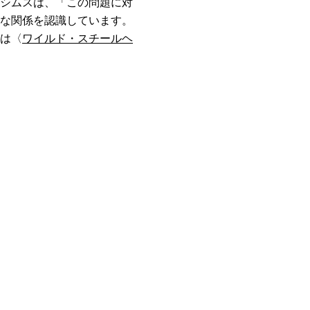
シムスは、「この問題に対
な関係を認識しています。
は〈
ワイルド・スチールヘ
kで共有する
する