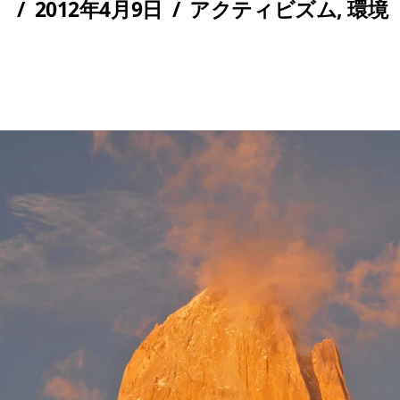
/
2012年4月9日
/
アクティビズム
,
環境