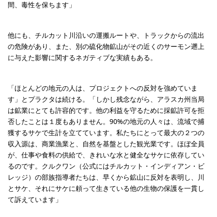
間、毒性を保ちます」
他にも、チルカット川沿いの運搬ルートや、トラックからの流出
の危険があり、また、別の硫化物鉱山がその近くのサーモン遡上
に与えた影響に関するネガティブな実績もある。
「ほとんどの地元の人は、プロジェクトへの反対を強めていま
す」とプラクタは続ける。「しかし残念ながら、アラスカ州当局
は鉱業にとても許容的です。他の利益を守るために採鉱許可を拒
否したことは１度もありません。90%の地元の人々は、流域で捕
獲するサケで生計を立てています。私たちにとって最大の２つの
収入源は、商業漁業と、自然を基盤とした観光業です。ほぼ全員
が、仕事や食料の供給で、きれいな水と健全なサケに依存してい
るのです。クルクワン（公式にはチルカット・インディアン・ビ
レッジ）の部族指導者たちは、早くから鉱山に反対を表明し、川
とサケ、それにサケに頼って生きている他の生物の保護を一貫し
て訴えています」