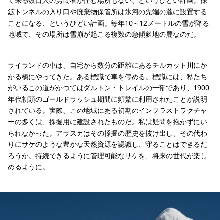
て来る数百人の労働者が住む場所もない、というひどい計画。採
鉱トンネルの入り口や廃棄物保管所は氷河の先端の麓に設置する
ことになる、というひどい計画。毎年10～12メートルの雪が降る
地域で、その場所は雪崩が起こる複数の急傾斜地の麓なのだ。
ライランドの車は、自宅から数分の距離にあるチルカット川にか
かる橋にやってきた。ある標識で車を停める。標識には、私たち
がいるこの道がかつてはダルトン・トレイルの一部であり、1900
年代初頭のゴールドラッシュ期間に頻繁に利用されたことが説明
されている。実際、この地域にある初期のインフラストラクチャ
ーの多くは、採掘用に建設されたものだ。私は疑問を抱かずにい
られなかった。アラスカはその採掘の歴史を抜け出し、その代わ
りにサケのような豊かな天然資源を認識し、守ることはできるだ
ろうか。持続できるように管理可能なサケを、将来の世代が楽し
めるように。