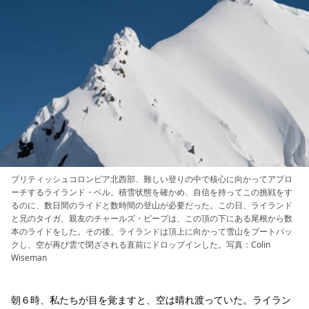
ブリティッシュコロンビア北西部、難しい登りの中で核心に向かってアプロ
ーチするライランド・ベル。積雪状態を確かめ、自信を持ってこの挑戦をす
るのに、数日間のライドと数時間の登山が必要だった。この日、ライランド
と兄のタイガ、親友のチャールズ・ピープは、この頂の下にある尾根から数
本のライドをした。その後、ライランドは頂上に向かって雪山をブートパッ
クし、空が再び雲で閉ざされる直前にドロップインした。写真：Colin
Wiseman
朝６時、私たちが目を覚ますと、空は晴れ渡っていた。ライラン