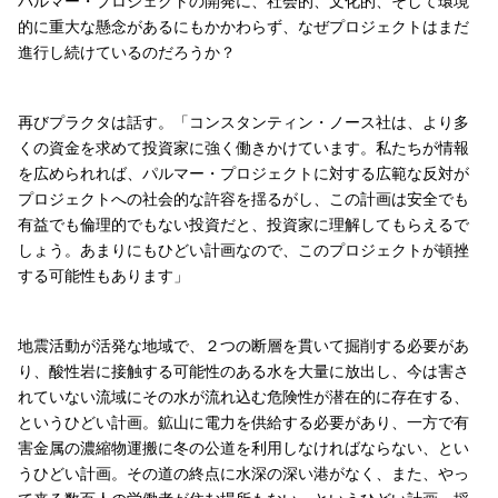
パルマー・プロジェクトの開発に、社会的、文化的、そして環境
的に重大な懸念があるにもかかわらず、なぜプロジェクトはまだ
進行し続けているのだろうか？
再びプラクタは話す。「コンスタンティン・ノース社は、より多
くの資金を求めて投資家に強く働きかけています。私たちが情報
を広められれば、パルマー・プロジェクトに対する広範な反対が
プロジェクトへの社会的な許容を揺るがし、この計画は安全でも
有益でも倫理的でもない投資だと、投資家に理解してもらえるで
しょう。あまりにもひどい計画なので、このプロジェクトが頓挫
する可能性もあります」
地震活動が活発な地域で、２つの断層を貫いて掘削する必要があ
り、酸性岩に接触する可能性のある水を大量に放出し、今は害さ
れていない流域にその水が流れ込む危険性が潜在的に存在する、
というひどい計画。鉱山に電力を供給する必要があり、一方で有
害金属の濃縮物運搬に冬の公道を利用しなければならない、とい
うひどい計画。その道の終点に水深の深い港がなく、また、やっ