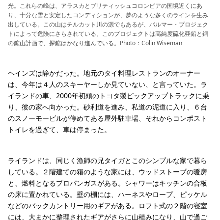
光。これらの峰は、アラスカとブリティッシュコロンビアの国境近くにあ
り、十分な雪と安定したコンディションが、夢のような多くのラインを生み
出している。この山はチルカット川の源でもあるが、パルマー・プロジェク
トによって危険にさらされている。このプロジェクトは高純度硫化亜鉛と銅
の鉱山計画で、探鉱はかなり進んでいる。Photo：Colin Wiseman
ヘインズは静かだった。地元のタイ料理レストランのオーナー
は、今年は４人のスキーヤーしか見ていない、と言っていた。ラ
イランドの車、2000年初頭のトヨタ製ピックアップトラックに乗
り、彼の家へ向かった。砂利道を進み、私道の泥道に入り、６台
のスノーモービルが停めてある屋外駐車場、それからコンポスト
トイレを過ぎて、車は停まった。
ライランドは、同じく漁師の兄タイガとこのシンプルな家で暮ら
している。２階建ての箱のような家には、ウッドストーブの暖房
と、燃料となるプロパンガスがある。シャワーはキッチンの合板
の床に置かれている。壁の棚には、ハーネスやロープ、ピッケル
などのバックカントリー用のギアがある。ロフト式の２階の寝室
には、大まかに整理されたギアがさらに山積みになり、山で過ご