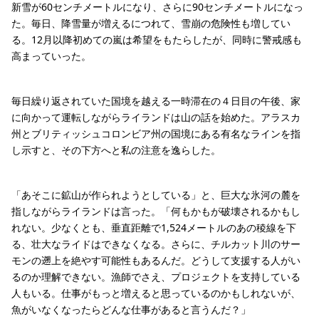
新雪が60センチメートルになり、さらに90センチメートルになっ
た。毎日、降雪量が増えるにつれて、雪崩の危険性も増してい
る。12月以降初めての嵐は希望をもたらしたが、同時に警戒感も
高まっていった。
毎日繰り返されていた国境を越える一時滞在の４日目の午後、家
に向かって運転しながらライランドは山の話を始めた。アラスカ
州とブリティッシュコロンビア州の国境にある有名なラインを指
し示すと、その下方へと私の注意を逸らした。
「あそこに鉱山が作られようとしている」と、巨大な氷河の麓を
指しながらライランドは言った。「何もかもが破壊されるかもし
れない。少なくとも、垂直距離で1,524メートルのあの稜線を下
る、壮大なライドはできなくなる。さらに、チルカット川のサー
モンの遡上を絶やす可能性もあるんだ。どうして支援する人がい
るのか理解できない。漁師でさえ、プロジェクトを支持している
人もいる。仕事がもっと増えると思っているのかもしれないが、
魚がいなくなったらどんな仕事があると言うんだ？」