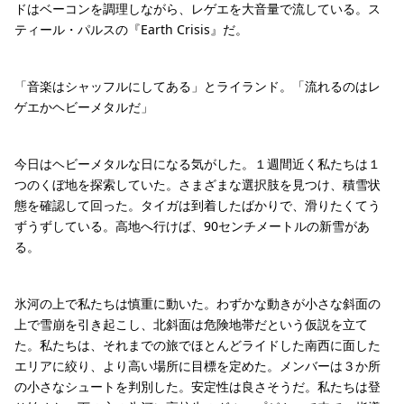
ドはベーコンを調理しながら、レゲエを大音量で流している。ス
ティール・パルスの『Earth Crisis』だ。
「音楽はシャッフルにしてある」とライランド。「流れるのはレ
ゲエかヘビーメタルだ」
今日はヘビーメタルな日になる気がした。１週間近く私たちは１
つのくぼ地を探索していた。さまざまな選択肢を見つけ、積雪状
態を確認して回った。タイガは到着したばかりで、滑りたくてう
ずうずしている。高地へ行けば、90センチメートルの新雪があ
る。
氷河の上で私たちは慎重に動いた。わずかな動きが小さな斜面の
上で雪崩を引き起こし、北斜面は危険地帯だという仮説を立て
た。私たちは、それまでの旅でほとんどライドした南西に面した
エリアに絞り、より高い場所に目標を定めた。メンバーは３か所
の小さなシュートを判別した。安定性は良さそうだ。私たちは登