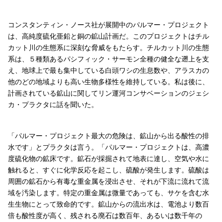
コンスタンティン・ノース社が展開中のパルマー・プロジェクト
は、高純度硫化亜鉛と銅の鉱山計画だ。このプロジェクトはチル
カット川の生態系に深刻な脅威をもたらす。チルカット川の生態
系は、５種類あるパシフィック・サーモン全種の健全な遡上を支
え、地球上で最も集中している白頭ワシの生息数や、アラスカの
他のどの地域よりも高い生物多様性を維持している。私は後に、
計画されている鉱山に関してリン運河コンサベーションのジェシ
カ・プラクタに話を聞いた。
「パルマー・プロジェクト最大の危険は、鉱山から出る酸性の排
水です」とプラクタは言う。「パルマー・プロジェクトは、高濃
度硫化物の鉱床です。鉱石が採掘されて地表に達し、空気や水に
触れると、すぐに化学反応を起こし、硫酸が発生します。硫酸は
周囲の鉱石から有毒な重金属を浸出させ、それが下流に流れて流
域を汚染します。特定の重金属は微量であっても、サケを含む水
生生物にとって致命的です。鉱山からの流出水は、電池より数百
倍も酸性度が高く、残される廃石は数百年、あるいは数千年の