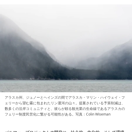
アラスカ州、ジュノーとヘインズの間でアラスカ・マリン・ハイウェイ・フ
ェリーから望む霧に包まれたリン運河の山々。提案されている予算削減は、
数多くの沿岸コミュニティと、彼らが頼る観光業の生命線であるアラスカの
フェリー制度民営化に繋がる可能性がある。写真：Colin Wiseman