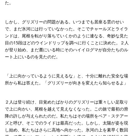
た。
しかし、グリズリーの問題がある。いつまでも居座る雲のせい
で、まだ氷河には行っていなかった。そこでチャールズとライラ
ンドは、尾根を転がり落ちていくかのように連なる、奇妙な見た
目の15段ほどのウインドリップを調べに行くことに決めた。２人
が登り始め、まだ麓にいる時にそのハイイログマが自分たちのル
ート上にいるのを見たのだ。
「上に向かっているように見えるな」と、十分に離れた安全な場
所から私は答えた。「グリズリーが向きを変えたら知らせるよ」
２人は登り続け、目覚めたばかりのグリズリーは重々しい足取り
で上に向かい、尾根を越えて見えなくなった。この旅で最初の滑
降の許しが与えられたのだ。私たちはその場所をベア・ステアー
ズと呼び、そこでのライドは最高だった。しかし、太陽が姿を現
し始め、私たちはさらに高地へ向かった。氷河の上を素早く数回