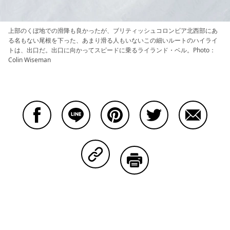
上部のくぼ地での滑降も良かったが、ブリティッシュコロンビア北西部にあ
る名もない尾根を下った、あまり滑る人もいないこの細いルートのハイライ
トは、出口だ。出口に向かってスピードに乗るライランド・ベル。Photo：
Colin Wiseman
Facebookで共有する
Lineで共有する
Pinterestで共有する
Twitterで共有する
Emailで
Copy Linkで共有する
印刷する