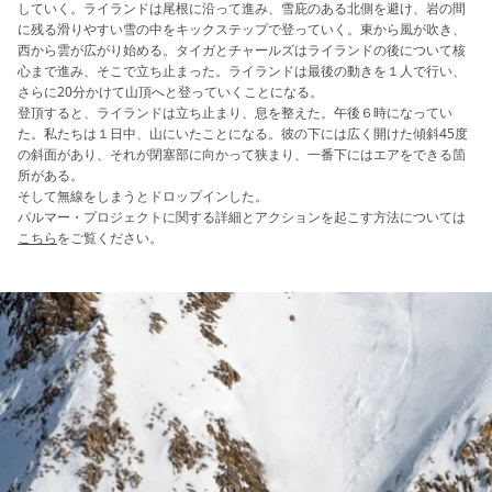
していく。ライランドは尾根に沿って進み、雪庇のある北側を避け、岩の間
に残る滑りやすい雪の中をキックステップで登っていく。東から風が吹き、
西から雲が広がり始める。タイガとチャールズはライランドの後について核
心まで進み、そこで立ち止まった。ライランドは最後の動きを１人で行い、
さらに20分かけて山頂へと登っていくことになる。
登頂すると、ライランドは立ち止まり、息を整えた。午後６時になってい
た。私たちは１日中、山にいたことになる。彼の下には広く開けた傾斜45度
の斜面があり、それが閉塞部に向かって狭まり、一番下にはエアをできる箇
所がある。
そして無線をしまうとドロップインした。
パルマー・プロジェクトに関する詳細とアクションを起こす方法については
こちら
をご覧ください。