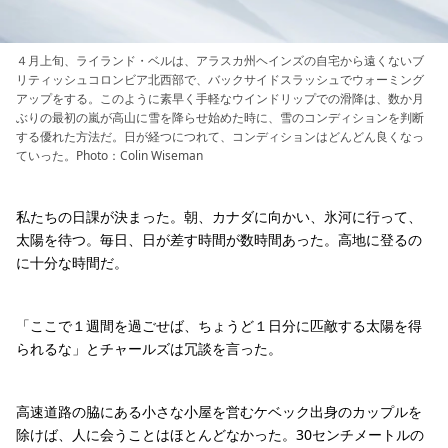
４月上旬、ライランド・ベルは、アラスカ州ヘインズの自宅から遠くないブ
リティッシュコロンビア北西部で、バックサイドスラッシュでウォーミング
アップをする。このように素早く手軽なウインドリップでの滑降は、数か月
ぶりの最初の嵐が高山に雪を降らせ始めた時に、雪のコンディションを判断
する優れた方法だ。日が経つにつれて、コンディションはどんどん良くなっ
ていった。Photo：Colin Wiseman
私たちの日課が決まった。朝、カナダに向かい、氷河に行って、
太陽を待つ。毎日、日が差す時間が数時間あった。高地に登るの
に十分な時間だ。
「ここで１週間を過ごせば、ちょうど１日分に匹敵する太陽を得
られるな」とチャールズは冗談を言った。
高速道路の脇にある小さな小屋を営むケベック出身のカップルを
除けば、人に会うことはほとんどなかった。30センチメートルの