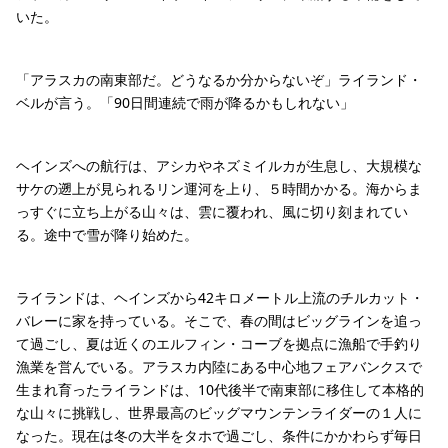
いた。
「アラスカの南東部だ。どうなるか分からないぞ」ライランド・
ベルが言う。「90日間連続で雨が降るかもしれない」
ヘインズへの航行は、アシカやネズミイルカが生息し、大規模な
サケの遡上が見られるリン運河を上り、５時間かかる。海からま
っすぐに立ち上がる山々は、雲に覆われ、風に切り刻まれてい
る。途中で雪が降り始めた。
ライランドは、ヘインズから42キロメートル上流のチルカット・
バレーに家を持っている。そこで、春の間はビッグラインを追っ
て過ごし、夏は近くのエルフィン・コーブを拠点に漁船で手釣り
漁業を営んでいる。アラスカ内陸にある中心地フェアバンクスで
生まれ育ったライランドは、10代後半で南東部に移住して本格的
な山々に挑戦し、世界最高のビッグマウンテンライダーの１人に
なった。現在は冬の大半をタホで過ごし、条件にかかわらず毎日