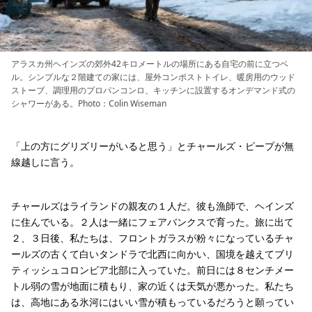
アラスカ州ヘインズの郊外42キロメートルの場所にある自宅の前に立つベ
ル。シンプルな２階建ての家には、屋外コンポストトイレ、暖房用のウッド
ストーブ、調理用のプロパンコンロ、キッチンに設置するオンデマンド式の
シャワーがある。Photo：Colin Wiseman
「上の方にグリズリーがいると思う」とチャールズ・ピープが無
線越しに言う。
チャールズはライランドの親友の１人だ。彼も漁師で、ヘインズ
に住んでいる。２人は一緒にフェアバンクスで育った。旅に出て
２、３日後、私たちは、フロントガラスが粉々になっているチャ
ールズの古くて白いタンドラで北西に向かい、国境を越えてブリ
ティッシュコロンビア北部に入っていた。前日には８センチメー
トル弱の雪が地面に積もり、家の近くは天気が悪かった。私たち
は、高地にある氷河にはいい雪が積もっているだろうと願ってい