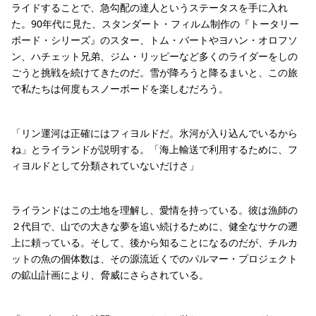
ライドすることで、急勾配の達人というステータスを手に入れ
た。90年代に見た、スタンダート・フィルム制作の『トータリー
ボード・シリーズ』のスター、トム・バートやヨハン・オロフソ
ン、ハチェット兄弟、ジム・リッピーなど多くのライダーをしの
ごうと挑戦を続けてきたのだ。雪が降ろうと降るまいと、この旅
で私たちは何度もスノーボードを楽しむだろう。
「リン運河は正確にはフィヨルドだ。氷河が入り込んでいるから
ね」とライランドが説明する。「海上輸送で利用するために、フ
ィヨルドとして分類されていないだけさ」
ライランドはこの土地を理解し、愛情を持っている。彼は漁師の
２代目で、山での大きな夢を追い続けるために、健全なサケの遡
上に頼っている。そして、後から知ることになるのだが、チルカ
ットの魚の個体数は、その源流近くでのパルマー・プロジェクト
の鉱山計画により、脅威にさらされている。