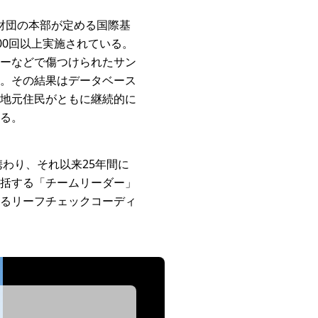
財団の本部が定める国際基
00回以上実施されている。
ーなどで傷つけられたサン
。その結果はデータベース
地元住民がともに継続的に
る。
わり、それ以来25年間に
括する「チームリーダー」
るリーフチェックコーディ
物の生息が確認されていた。立ち上げに関わり、以来コーディネーターを務めながら地
物の生息が確認されていた。立ち上げに関わり、以来コーディネーターを務めながら地
物の生息が確認されていた。立ち上げに関わり、以来コーディネーターを務めながら地