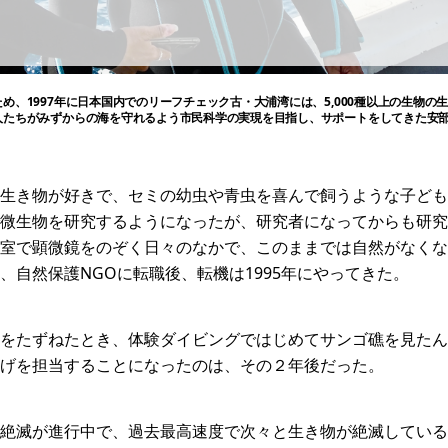
め、1997年に日本国内でのリーフチェック古・大浦湾には、5,000種以上の生物
人たちがみずからの海を守れるよう市民科学の実現を目指し、サポートをしてきた安
生き物が好きで、セミの幼虫や青虫を喜んで飼うような子ども
微生物を研究するようになったが、研究者になってからも研究
室で顕微鏡をのぞく日々のなかで、このままでは自然がなくな
、自然保護NGOに転職後、転機は1995年にやってきた。
をたずねたとき、体験ダイビングではじめてサンゴ礁を見たん
げを担当することになったのは、その２年後だった。
絶滅が進行中で、過去最高速度で次々と生き物が絶滅している