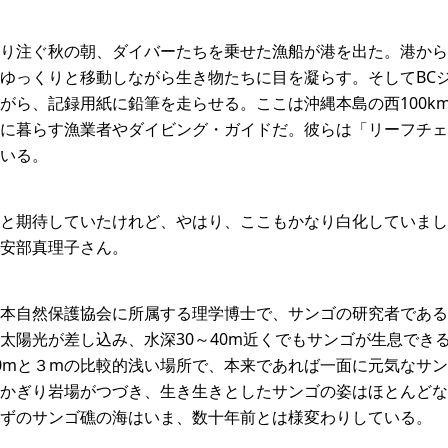
り注ぐ秋の朝、ダイバーたちを乗せた漁船が港を出た。港から
ゆっくりと移動しながら生き物たちに目を凝らす。そしてBC
がら、記録用紙に鉛筆を走らせる。ここは沖縄本島の西100k
に暮らす漁業者やダイビング・ガイドだ。彼らは「リーフチェ
いる。
と期待していたけれど、やはり、ここもかなり白化していまし
安部真理子さん。
本自然保護協会に所属する理学博士で、サンゴの研究者である
太陽光が差し込み、水深30～40m近くでもサンゴが生息でき
0mと３mの比較的浅い場所で、本来であれば一面に元気なサ
かぎり岩場がつづき、生き生きとしたサンゴの姿はほとんどな
ずのサンゴ礁の海はいま、数十年前とは様変わりしている。