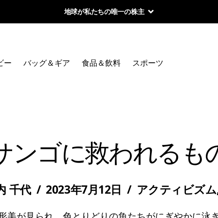
地球が私たちの唯一の株主
ビー
バッグ＆ギア
食品＆飲料
スポーツ
サンゴに救われるも
内 千代
/
2023年7月12日
/
アクティビズム
形美が見られ、色とりどりの魚たちがにぎやかに泳