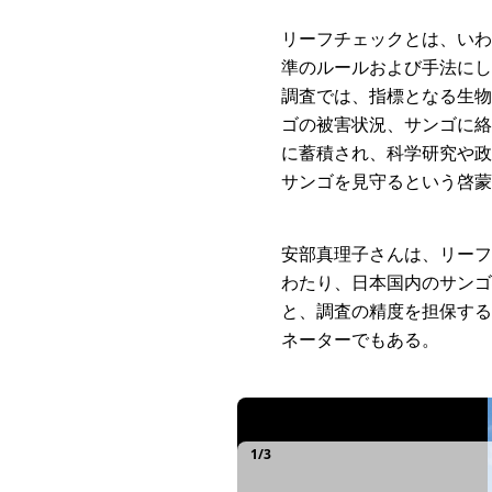
リーフチェックとは、いわ
準のルールおよび手法にし
調査では、指標となる生物
ゴの被害状況、サンゴに絡
に蓄積され、科学研究や政
サンゴを見守るという啓蒙
安部真理子さんは、リーフ
わたり、日本国内のサンゴ
と、調査の精度を担保する
ネーターでもある。
日本の海の状況を国際的な基準で把握するた
日本の海の状況を国際的な基準で把握するた
日本の海の状況を国際的な基準で把握するた
1
/
3