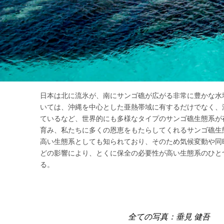
日本は北に流氷が、南にサンゴ礁が広がる非常に豊かな水
いては、沖縄を中心とした亜熱帯域に有するだけでなく、
ているなど、世界的にも多様なタイプのサンゴ礁生態系が
育み、私たちに多くの恩恵をもたらしてくれるサンゴ礁生
高い生態系としても知られており、そのため気候変動や同
どの影響により、とくに保全の必要性が高い生態系のひと
る。
全ての写真：垂見 健吾