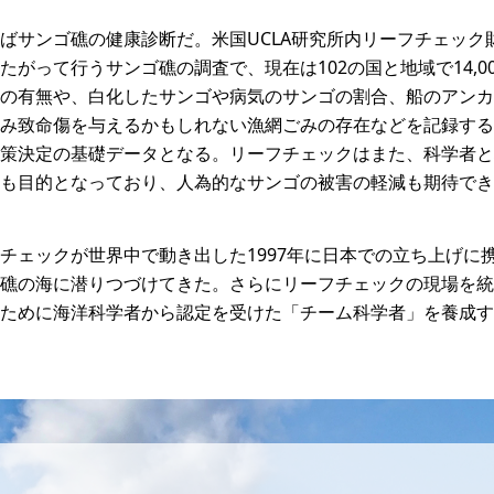
ばサンゴ礁の健康診断だ。米国UCLA研究所内リーフチェック
たがって行うサンゴ礁の調査で、現在は102の国と地域で14,0
の有無や、白化したサンゴや病気のサンゴの割合、船のアンカ
み致命傷を与えるかもしれない漁網ごみの存在などを記録する
策決定の基礎データとなる。リーフチェックはまた、科学者と
も目的となっており、人為的なサンゴの被害の軽減も期待でき
チェックが世界中で動き出した1997年に日本での立ち上げに携
礁の海に潜りつづけてきた。さらにリーフチェックの現場を統
ために海洋科学者から認定を受けた「チーム科学者」を養成す
め、1997年に日本国内でのリーフチェック古・大浦湾には、5,000種以上の生
め、1997年に日本国内でのリーフチェック古・大浦湾には、5,000種以上の生
め、1997年に日本国内でのリーフチェック古・大浦湾には、5,000種以上の生