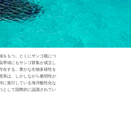
域をもつ。とくにサンゴ礁につ
温帯域にもサンゴ群集が成立し
存在する。豊かな生物多様性を
態系は、しかしながら脆弱性が
時に進行している海洋酸性化な
つとして国際的に認識されてい