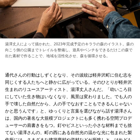
湯澤丈人によって描かれた、2023年完成予定のキララの森のイラスト。森の
向こう側の公園までトレイルを整備し、遊具やベンチをできるだけこの森で
出た素材で作ることで、地域を活性化させ、森を循環させる。
通代さんの行動はしずくとなり、その波紋は軽井沢町に住む志を
同じくする人たちへと静かに広がっている。そのひとりが軽井沢
生まれのリユースアーティスト、湯澤丈人さんだ。「幼いころ目
にしていた生き物はいなくなり、風景は変わりました。でも人の
手で壊した自然だから、人の手でなおすこともできるんじゃない
かと思うんです」と、ゆっくりと言葉を選びながら話す湯澤さん
は、国内の著名な大規模プロジェクトにも多く携わる空間プロデ
ューサーの肩書きをもつ。釘やビスといった小さな材料までも捨
てない湯澤さんの、町の西にある自然光の温かな光に包まれた製
作所には、さまざまな建築廃材や資材などが所狭しと、けれども