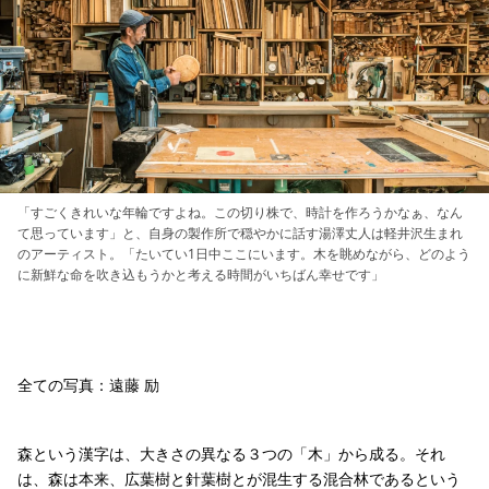
「すごくきれいな年輪ですよね。この切り株で、時計を作ろうかなぁ、なん
て思っています」と、自身の製作所で穏やかに話す湯澤丈人は軽井沢生まれ
のアーティスト。「たいてい1日中ここにいます。木を眺めながら、どのよう
に新鮮な命を吹き込もうかと考える時間がいちばん幸せです」
全ての写真：遠藤 励
森という漢字は、大きさの異なる３つの「木」から成る。それ
は、森は本来、広葉樹と針葉樹とが混生する混合林であるという