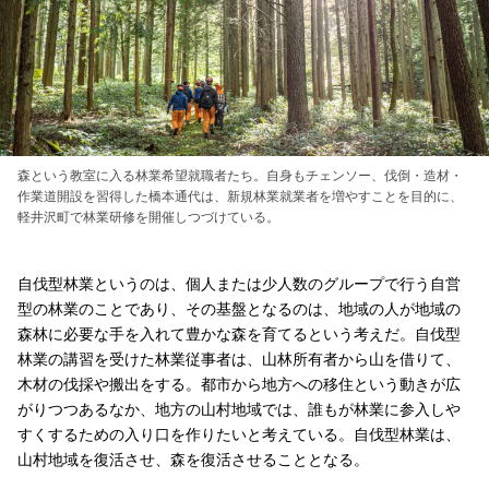
森という教室に入る林業希望就職者たち。自身もチェンソー、伐倒・造材・
作業道開設を習得した橋本通代は、新規林業就業者を増やすことを目的に、
軽井沢町で林業研修を開催しつづけている。
自伐型林業というのは、個人または少人数のグループで行う自営
型の林業のことであり、その基盤となるのは、地域の人が地域の
森林に必要な手を入れて豊かな森を育てるという考えだ。自伐型
林業の講習を受けた林業従事者は、山林所有者から山を借りて、
木材の伐採や搬出をする。都市から地方への移住という動きが広
がりつつあるなか、地方の山村地域では、誰もが林業に参入しや
すくするための入り口を作りたいと考えている。自伐型林業は、
山村地域を復活させ、森を復活させることとなる。