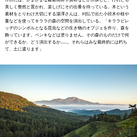
美しく整然と置かれ、楽しげにその出番を待っている。木という
素材をとりわけ大切にする湯澤さんは、刈払で出た小径木や枝や
蔓などを使ってキララの森の空間を演出している。「キララビレ
ッヂのシンボルとなる昆虫などの生き物のオブジェを作り、森を
飾っています。ペンキなどは塗りません。その森のものだけで何
ができるか、どう演出するか……。それらはみな最終的には朽ち
て、土に還ります」