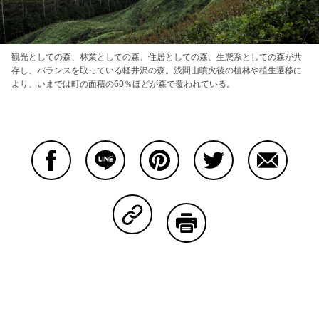
観光としての森、林業としての森、住居としての森、生態系としての森が共
存し、バランスを取っている軽井沢の森。浅間山噴火後の植林や植生遷移に
より、いまでは町の面積の60％ほどが森で覆われている。
Facebookで共有する
Lineで共有する
Pinterestで共有する
Twitterで共有する
Emailで
Copy Linkで共有する
印刷する