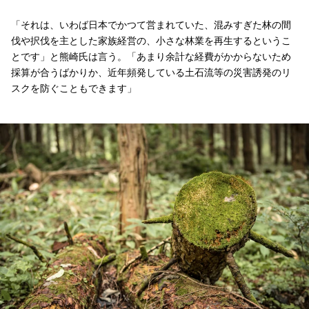
「それは、いわば日本でかつて営まれていた、混みすぎた林の間
伐や択伐を主とした家族経営の、小さな林業を再生するというこ
とです」と熊崎氏は言う。「あまり余計な経費がかからないため
採算が合うばかりか、近年頻発している土石流等の災害誘発のリ
スクを防ぐこともできます」