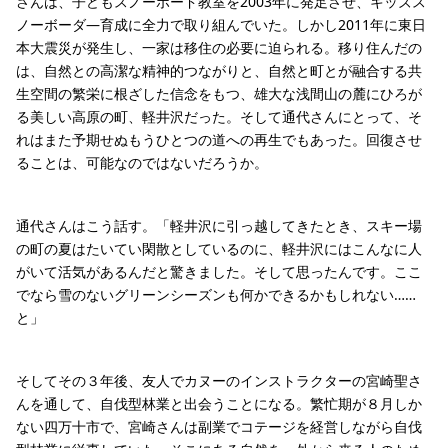
さんは、子どもスノーボード教室を2003年に発足させ、キッズス
ノーボーダ―育成に全力で取り組んでいた。しかし2011年に東日
本大震災が発生し、一家は移住の必要に迫られる。移り住んだの
は、自然との高潔な精神的つながりと、自然と町とが融合する共
生空間の繁栄に根ざした信念をもつ、雄大な浅間山の麓にひろが
る美しい高原の町、軽井沢だった。そして通代さんにとって、そ
れはまた予期せぬもうひとつの道への再生でもあった。回復させ
ることは、可能なのではないだろうか。
通代さんはこう話す。「軽井沢に引っ越してきたとき、スキー場
の町の夏はたいてい閑散としているのに、軽井沢にはこんなに人
がいて活気があるんだと驚きました。そして思ったんです。ここ
でなら雪のないグリーンシーズンも何かできるかもしれない……
と」
そしてその３年後、友人でカヌーのインストラクターの宮崎聖さ
んを通して、自伐型林業と出会うことになる。繁忙期が８月しか
ない四万十市で、宮崎さんは副業でコテージを経営しながら自伐