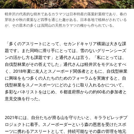
軽井沢の代表的な樹木であるカラマツは日本特産の落葉針葉樹であり、春の
芽吹きや秋の黄葉など四季を通じた趣がある。日本各地で植林がされている
が、その苗木の多くは浅間山の天然カラマツの種から作られている。
「多くのアスリートにとって、セカンドキャリア構築は大きな課
題です。また同時に滑り手にとっては、雪のないグリーンシーズ
ンの活かし方も課題です」と通代さんは言う。「私にとっては、
自伐型林業がその答えでした」通代さんは軽井沢をモデルとすべ
く、2018年夏に友人とスノーボード関係者とともに、自伐型林業
に興味をもつ多くの人たちのためのフォーラムを実施すると、自
伐型林業をスノースポーツにどのように取り入れるかについて、
多彩なパネリストをはじめ、６都道府県からの約60名の参加者と
意見交換を行った。
2021年には、自分たちが滑る山を守りたいと、キララビレッヂプ
ロジェクトに着手。スノーボーダーという森の恩恵を受けたスポ
ーツに携わるアスリートとして、持続可能なその森の管理を地元