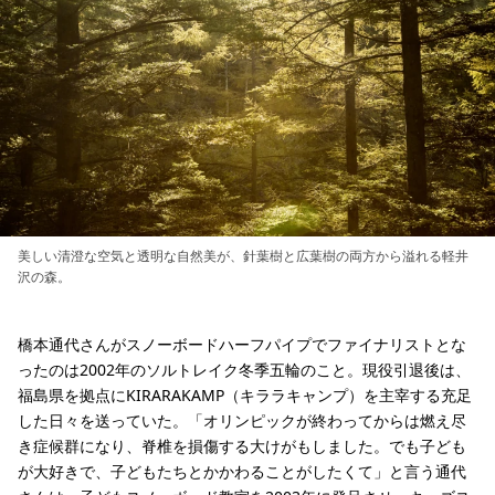
美しい清澄な空気と透明な自然美が、針葉樹と広葉樹の両方から溢れる軽井
沢の森。
橋本通代さんがスノーボードハーフパイプでファイナリストとな
ったのは2002年のソルトレイク冬季五輪のこと。現役引退後は、
福島県を拠点にKIRARAKAMP（キララキャンプ）を主宰する充足
した日々を送っていた。「オリンピックが終わってからは燃え尽
き症候群になり、脊椎を損傷する大けがもしました。でも子ども
が大好きで、子どもたちとかかわることがしたくて」と言う通代