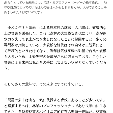
創ろうとしている未来について話す元プロスノーボーダーの橋本通代。「地
球や自然にとってのいちばんの害は人かもしれませんが、人ができることを
あきらめたくはないのです」
「令和２年７月豪雨」による熊本県の球磨川の氾濫は、破壊的な
土砂災害を誘発した。これは森林の大規模な皆伐により、森が保
水力を失って表土がむき出しになったことに起因すると、多くの
専門家が指摘している。大規模な皆伐はそれ自体が生態系にとっ
て破壊的というだけでなく、近年は気候変動の影響で台風の規模
も大きいため、土砂災害の脅威がさらに強まっており、こうした
災害による未来は私たちの手には負えない状況となっていくだろ
う。
そして多くの意味で、その未来はすでに来ている。
「問題の多くは山を一気に伐採する皆伐にあることが多いです」
と指摘するのは、林業のプロフェッショナルであり長年山に生き
てきた、自伐型林業のパイオニア的存在の熊崎一也氏だ。林業就